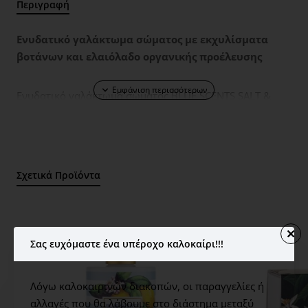
Περιγραφή
Ενυδατικό γαλάκτωμα σώματος με εκχυλίσματα
βοτάνων και ελαιόλαδο οργανικής προέλευσης
Ενυδατικό γαλάκτωμα σώματος BLUE SCENTS SALT &
SUN με εκχυλίσματα βοτάνων της ελληνικής φύσης. Η
πλούσια σύνθεσή του, εμπλουτισμένη με ελαιόλαδο
οργανικής προέλευσης, συνδυάζει ενυδατικά και
θρεπτικά συστατικά όπως πανθενόλη, βούτυρο καριτέ
Σχετικά Προϊόντα
και βότανα γνωστά για τις αντιοξειδωτικές ιδιότητές
τους. Με αρωματικές νότες θαλασσινής αύρας,
πορτοκαλιού και κεχριμπαριού χαρίζει αίσθηση
φρεσκάδας και ευεξίας. Δερματολογικά ελεγμένο.
Σας ευχόμαστε ένα υπέροχο καλοκαίρι!!!
NATURE SECRETS
Λόγω καλοκαιρινών διακοπών, οι παραγγελίες ή
Shea butter -> Moisturizing
αλλαγές που θα λάβουμε στο διάστημα μεταξύ