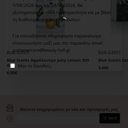
Almond oil -> Moisturizing
1/08/2026 έως και 24/08/2026,
θα
Vitamin Ε -> Antioxidant
εξυπηρετούνται κατά προτεραιότητα και με βάση
Panthenol -> Emollient
τη διαθεσιμότητα των προϊόντων.
Organic olive oil -> Antioxidant
Avocado oil -> Moisturizing
Για οποιαδήποτε πληροφορία παρακαλούμε
επικοινωνήστε μαζί μας στο παρακάτω email:
PRODUCT STANDARDS
customercare@beauty-hall.gr
BLUE SCENTS
BLUE SCENTS
Organic Olive Oil – Dermatologically Tested – Parabens
Blue Scents Αφρόλουτρο Juicy Lemon 300
Blue Scents Σα
free – Silicone free – Mineral oil free – Propylene glycol
ml
Μην το ξαναδείς.
3,60€
free.
6,95€
Μείνετε ενημερωμένοι με νέα και προσφορές μας
Send