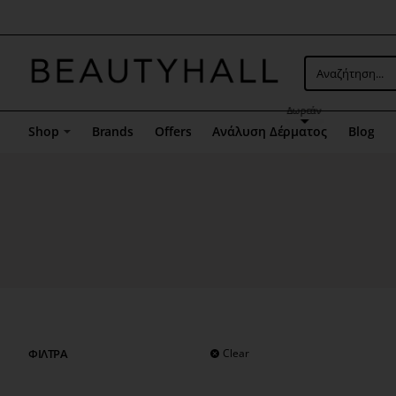
Μενού
επιλογή
5
Αναζήτηση...
Δωρεάν
Shop
Brands
Offers
Ανάλυση Δέρματος
Blog
ΦΙΛΤΡΑ
Clear
Μενού
επιλογή
10