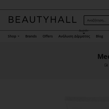
Μενού
επιλογή
5
Αναζήτηση...
Δωρεάν
Shop
Brands
Offers
Ανάλυση Δέρματος
Blog
Med
h