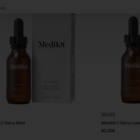
είς.
MEDIK8
 C-Tetra 30ml
Medik8 C-Tetra Lux
82,00€