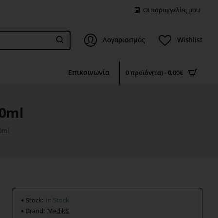
Οι παραγγελίες μου
Λογαριασμός
Wishlist
Επικοινωνία
0 προϊόν(τα) - 0,00€
50ml
0ml
Stock:
In Stock
Brand:
Medik8