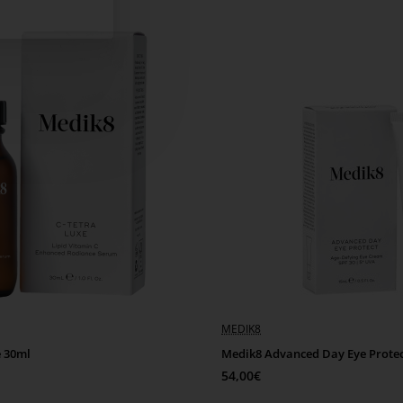
MEDIK8
e 30ml
Medik8 Advanced Day Eye Protec
54,00€