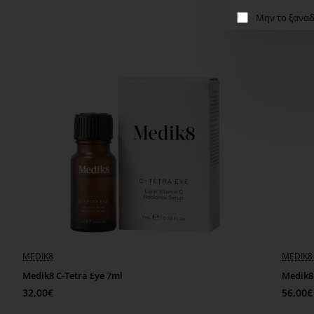
Μην το ξαναδ
WOW PRICE
MEDIK8
MEDIK8
Medik8 C-Tetra Eye 7ml
Medik8
32,00€
56,00€