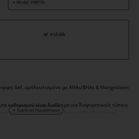
Model:
P08773
Καλάθι
ορφή Gel, εμπλουτισμένο με AHAs/BHAs & Mangosteen
τα καθαρισμού είναι διαθέσιμα για διαφορετικούς τύπους
ουν λίγα προϊόντα στην αγορά που καθαρίζουν τόσο
χρονα παρέχουν αντιγηραντικά οφέλη. Το Surface Radiance
 καθαρισμού, απολέπισης και αντιγήρανσης.