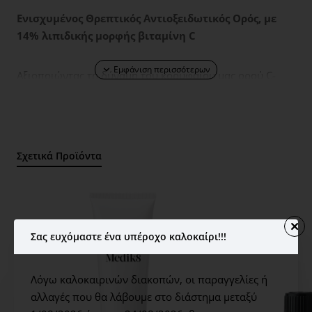
Ενισχυμένος Θρεπτικός Αντιοξειδωτικός Ορός, με
14% λιπιδικής μορφής βιταμίνη C
Αξιοποιώντας τη δύναμη του κορυφαίου μας ορού C-
TETRA, ακόμα πιο ισχυρός με ενισχυμένη ενυδατική ισχύ,
επιπλέον θρέψη και διπλάσια ποσότητα βιταμίνης C.
Τρόπος Χρήσης: Απλώστε 6 σταγόνες σε όλο το
Σχετικά Προϊόντα
πρόσωπο, το λαιμό, το ντεκολτέ.
180 εφαρμογές (κατά προσέγγιση) για τα 30 ml -
Διάρκεια ζωής 30 μήνες - Εφόσον ανοιχτεί το προϊόν,
Σας ευχόμαστε ένα υπέροχο καλοκαίρι!!!
χρησιμοποιήστε το σε 12 μήνες - Συμβουλεύουμε πάντα
τους νέους χρήστες να κάνουν patch test, πριν
ενσωματώσουν ένα προϊόν στη καθημερινή ρουτίνα
Λόγω καλοκαιρινών διακοπών, οι παραγγελίες ή
φροντίδας δέρματός τους.
αλλαγές που θα λάβουμε στο διάστημα μεταξύ