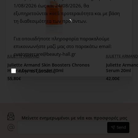
αντιμετώπιση της φωτογήρανσης.
1/08/2026 έως και 24/08/2026,
θα
εξυπηρετούνται κατά προτεραιότητα και με βάση
ΤΡΟΠΟΣ ΧΡΗΣΗΣ: Απλώνετε σε καθαρή επιδερμίδα μία
τη διαθεσιμότητα των προϊόντων.
δόση και κάνετε μασάζ μέχρι να απορροφηθεί.
Για οποιαδήποτε πληροφορία παρακαλούμε
επικοινωνήστε μαζί μας στο παρακάτω email:
customercare@beauty-hall.gr
JULIETTE ARMAND
JULIETTE ARMAND
Juliette Armand Skin Boosters Chronos
Juliette Arman
Hydra Correct Serum 30ml
Serum 20ml
Μην το ξαναδείς.
55,80€
42,00€
Μείνετε ενημερωμένοι με νέα και προσφορές μας
Send