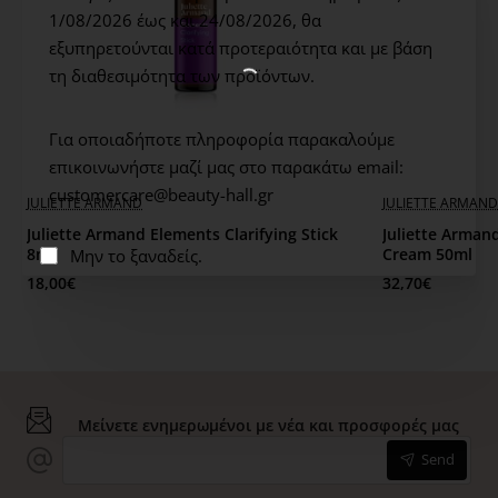
τριχοειδή αγγεία, ενώ η ροή του αίματος διεγείρεται
1/08/2026 έως και 24/08/2026,
θα
επειδή η μάσκα ψύχεται και συστέλλεται. Στη συνέχεια,
εξυπηρετούνται κατά προτεραιότητα και με βάση
όταν η μάσκα ξεραθεί τελείως η υγρασία που αντλείται
τη διαθεσιμότητα των προϊόντων.
από την επιφάνεια του δέρματος σου, μπορεί να
προκαλέσει αφυδάτωση και ερεθισμούς. Μην ξεχνάς
Για οποιαδήποτε πληροφορία παρακαλούμε
λοιπόν να βάλεις την κρέμα προσώπου σου αμέσως
επικοινωνήστε μαζί μας στο παρακάτω email:
μετά, η οποία θα επαναφέρει την υγρασία που
customercare@beauty-hall.gr
χρειάζεσαι!
JULIETTE ARMAND
JULIETTE ARMAND
Juliette Armand Elements Clarifying Stick
Juliette Armand
8ml
Cream 50ml
Μην το ξαναδείς.
18,00€
32,70€
Μείνετε ενημερωμένοι με νέα και προσφορές μας
Send