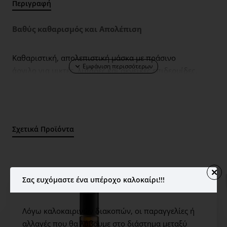
Περιγραφή
Βαθύς καθαρισμός και Απολέπιση
Καθαριστική, απολεπιστική μάσκα με πράσινο
άργιλο για μικτές, λιπαρές και ακνεϊκές επιδερμίδες.
Αποσυμφορεί τους πόρους, μειώνει την υπερέκκριση
σμήγματος, τονώνει και φωτίζει την επιδερμίδα.
ΤΡΟΠΟΣ ΧΡΗΣΗΣ: Απλώνετε μικρή ποσότητα σε όλο το
Σχετικά Προϊόντα
πρόσωπο κάνοντας ελαφρύ μασάζ, για λίγα λεπτά.
Αφήνετε να στεγνώσει για 15-20 λεπτά και στη συνέχεια
αφαιρείτε με νερό.
Σας ευχόμαστε ένα υπέροχο καλοκαίρι!!!
Beauty Tip
: Δεν πρέπει ποτέ να αφήσεις μια μάσκα
αργίλου να στεγνώσει πλήρως. Για την ακρίβεια όταν η
Λόγω καλοκαιρινών διακοπών, οι παραγγελίες ή
μάσκα ξεκινάει να ξεραίνεται, τότε ασκείται πίεση στα
αλλαγές που θα λάβουμε στο διάστημα μεταξύ