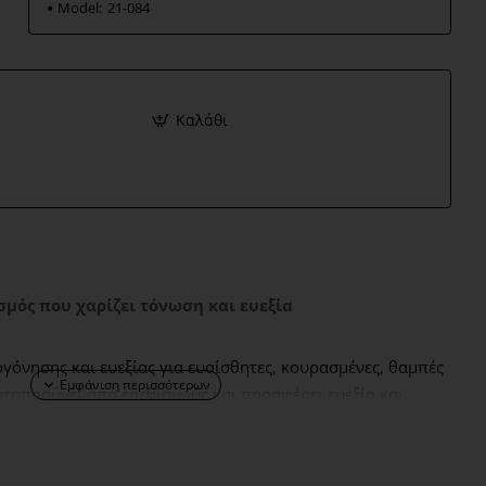
Model:
21-084
Καλάθι
μός που χαρίζει τόνωση και ευεξία
νησης και ευεξίας για ευαίσθητες, κουρασμένες, θαμπές
Καταπραΰνει από ερεθισμούς και προσφέρει ευεξία και
α.
 παχύ στρώμα, αφήνετε να στεγνώσει και αφαιρείτε με