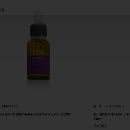
είς.
TE ARMAND
JULIETTE ARMAND
te Armand Elements Aloe Vera Serum 20ml
Juliette Armand El
20ml
34,20€