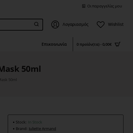
Οι παραγγελίες μου
Λογαριασμός
Wishlist
Επικοινωνία
0 προϊόν(τα) - 0,00€
 Mask 50ml
 Mask 50ml
Stock:
In Stock
Brand:
Juliette Armand