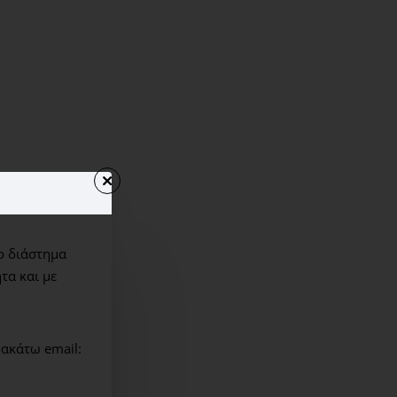
ο διάστημα
τα και με
ακάτω email: