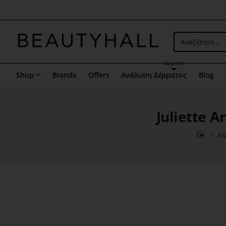
Μενού
επιλογή
5
Αναζήτηση...
Δωρεάν
Shop
Brands
Offers
Ανάλυση Δέρματος
Blog
Juliette 
ΑΝ
home