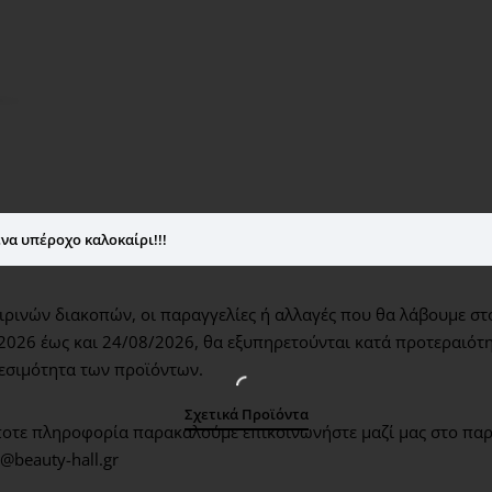
νερό.
να υπέροχο καλοκαίρι!!!
ρινών διακοπών, οι παραγγελίες ή αλλαγές που θα λάβουμε στ
2026 έως και 24/08/2026,
θα εξυπηρετούνται κατά προτεραιότη
εσιμότητα των προϊόντων.
Σχετικά Προϊόντα
οτε πληροφορία παρακαλούμε επικοινωνήστε μαζί μας στο παρ
@beauty-hall.gr