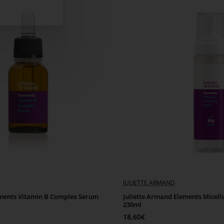
JULIETTE ARMAND
ements Vitamin B Complex Serum
Juliette Armand Elements Micell
230ml
18,60€