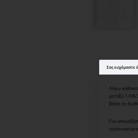
Σας ευχόμαστε έ
Λόγω καλοκαι
μεταξύ 1/08/
βάση τη διαθ
Για οποιαδήπ
customercare