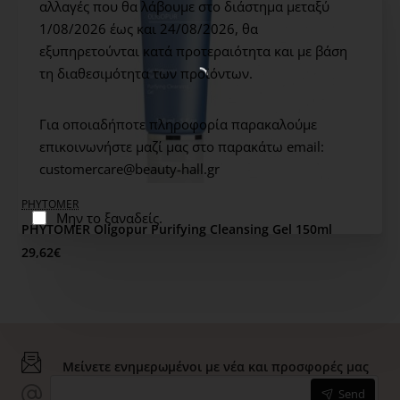
αλλαγές που θα λάβουμε στο διάστημα μεταξύ
Τρόπος Χρήσης: Πρωί και βράδυ. Εφαρμόζουμε μικρή
1/08/2026 έως και 24/08/2026,
θα
ποσότητα και κάνουμε μασάζ σε νωπό πρόσωπο, λαιμό
εξυπηρετούνται κατά προτεραιότητα και με βάση
και ντεκολτέ. Ξεπλένουμε με χλιαρό νερό και
τη διαθεσιμότητα των προϊόντων.
ταμπονάρουμε το δέρμα.
Murad Tips
Πλένετε το πρόσωπό μας δύο φορές την
Για οποιαδήποτε πληροφορία παρακαλούμε
ημέρα, πρωί και βράδυ. Εάν φοράτε make up, να
επικοινωνήστε μαζί μας στο παρακάτω email:
καθαρίζετε το δέρμα μας δύο φορές κατά τη διάρκεια
customercare@beauty-hall.gr
της βραδινής σας ρουτίνας περιποίησης. Ο πρώτος
καθαρισμός θα αφαιρέσει το μακιγιάζ και ο δεύτερος θα
PHYTOMER
απομακρύνει ακαθαρσίες όπως βακτήρια, ρύπους, ιούς
Μην το ξαναδείς.
PHYTOMER Oligopur Purifying Cleansing Gel 150ml
και νεκρά κύτταρα της επιδερμίδας. Να καθαρίζετε το
29,62€
πρόσωπό σας πριν χρησιμοποιήσετε προϊόντα
απολέπισης, ώστε σε μια καθαρή βάση δέρματος να
ενισχυθούν τα οφέλη απολέπισης.
Μείνετε ενημερωμένοι με νέα και προσφορές μας
Send