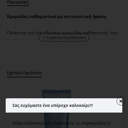
Περιγραφή
Κρεμώδες καθαριστικό με αντισηπτική δράση
Πρόκειται για ένα πλούσιο, κρεμώδες καθαριστικό, που
θεραπεύει και αποτρέπει τα σπυράκια, ενώ παράλληλα
ηρεμεί και καταπραΰνει το δέρμα.Το ενθυλακωμένο
σαλικυλικό οξύ απελευθερώνεται άμεσα αλλά και με την
πάροδο του χρόνου, επεκτείνοντας τα οφέλη του
καθαρισμού και μετά από το ξέβγαλμα.Η μεταξένια,
Σχετικά Προϊόντα
απαλή και αφρώδης υφή του, καθαρίζει χωρίς να
αφαιρεί από την επιδερμίδα την υγρασία της.
Αφορά:
Σας ευχόμαστε ένα υπέροχο καλοκαίρι!!!
Εξάρσεις ακμής
Διεσταλμένους πόρους
Λόγω καλοκαιρινών διακοπών, οι παραγγελίες ή