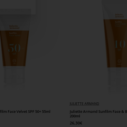
JULIETTE ARMAND
film Face Velvet SPF 50+ 55ml
Juliette Armand Sunfilm Face &
200ml
26,30€