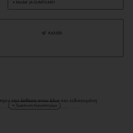
Model:
JA-SUMFILM01
Καλάθι
ριν την έκθεση στον ήλιο και ειδικευμένη
με απαλό χρώμα και μη λιπαρή υφή.