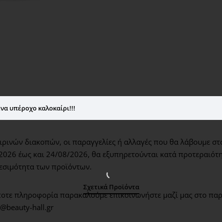
Pre Sun Hydra Prote
πριν την έκθεση στο
βελτιώνει τη φυσική
Κατάλληλο πριν τη 
Face Gel SPF 30 55
και μη λιπαρή υφή,
ηλιακής προστασίας α
να υπέροχο καλοκαίρι!!!
ρινών διακοπών, οι παραγγελίες ή αλλαγές που θα λάβουμε στ
2026 έως και 24/08/2026,
θα εξυπηρετούνται κατά προτεραιότη
εσιμότητα των προϊόντων.
Σχετικά Προϊόντα
οτε πληροφορία παρακαλούμε επικοινωνήστε μαζί μας στο παρ
@beauty-hall.gr