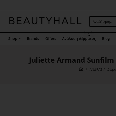
Μενού
επιλογή
5
Αναζήτηση...
Δωρεάν
Shop
Brands
Offers
Ανάλυση Δέρματος
Blog
Juliette Armand Sunfilm 
ΑΝΔΡΑΣ
Δώρα 
home