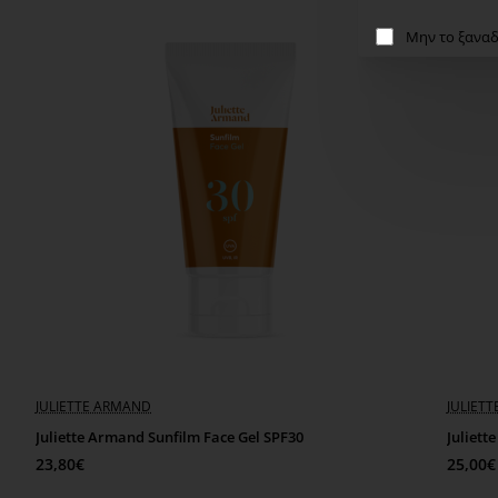
Μην το ξαναδ
JULIETTE ARMAND
JULIET
Juliette Armand Sunfilm Face Gel SPF30
Juliett
23,80€
25,00€