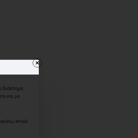
cting Gel 55ml: Ενυδατικό gel προστασίας της επιδερμίδας
ν ήλιο για όλους τους τύπους δέρματος.Ενυδατώνει και
 διαδικασία προστασίας της επιδερμίδας από τον ήλιο.
χρήση αντιηλιακού προϊόντος.
ml: Gel προσώπου αντιηλιακής προστασίας με απαλό χρώμα
 για όλους τους τύπους δέρματος.Προσφέρει ευρύ φάσμα
πό τις ακτίνες UVΑ, UVB και τις υπέρυθρες (IR).
ο διάστημα
τα και με
ακάτω email: