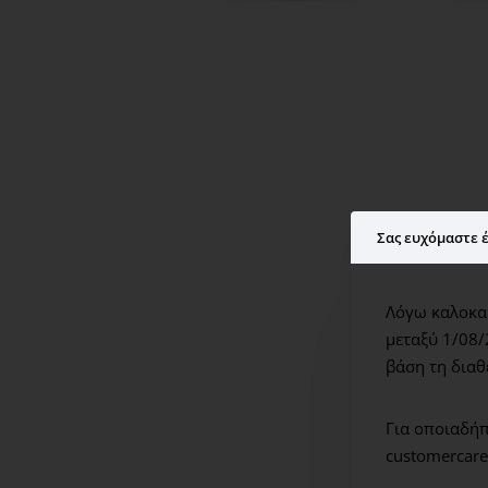
Σας ευχόμαστε έ
Λόγω καλοκαι
μεταξύ 1/08/
βάση τη διαθ
Για οποιαδήπ
customercare