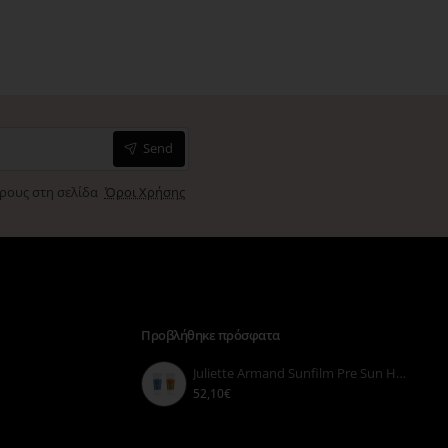
Send
όρους στη σελίδα
Όροι Χρήσης
Προβλήθηκε πρόσφατα
Juliette Armand Sunfilm Pre Sun Hydra Protecting Gel 55ml & Face Gel SPF 30 55ml
52,10€