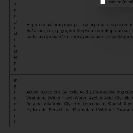
Μην το ξαναδ
a
g
e
_i
Η ήπια απολέπιση αφαιρεί την περίσσεια κερατίνη π
n
θυλάκους της τρίχας και βοηθά στον καθαρισμό και 
st
pads, αντιμετωπίζεις ταυτόχρονα όλα τα προβλήματα
r
u
ct
io
n
s
in
g
r
Active Ingredient: Salicylic Acid 2.0% Inactive Ingre
e
Virginiana (Witch Hazel) Water, Azelaic Acid, Glycolic 
di
Betaine, Allantoin, Glycerin, Leuconostoc/Radish Roo
e
Hydroxide, Benzoic AcidFormulated Without: Parabens,
n
ts