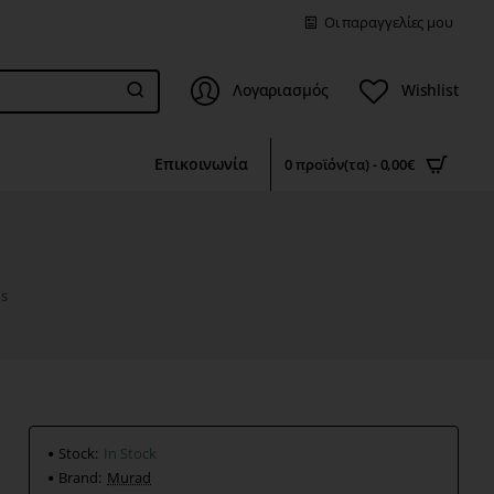
Οι παραγγελίες μου
Λογαριασμός
Wishlist
Επικοινωνία
0 προϊόν(τα) - 0,00€
ds
Stock:
In Stock
Brand:
Murad