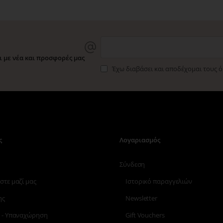
 με νέα και προσφορές μας
Έχω διαβάσει και αποδέχομαι τους 
ς
Λογαριασμός
Σύνδεση
στε μαζί μας
Ιστορικό παραγγελιών
ης
Newsletter
 - Υπαναχώρηση
Gift Vouchers