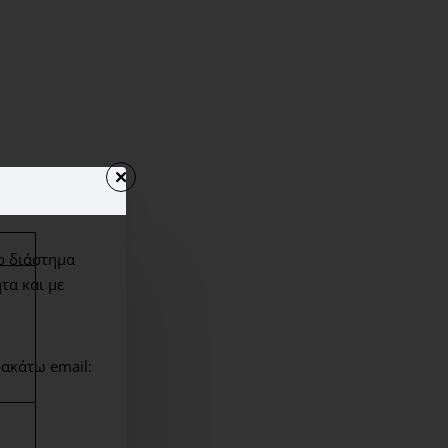
ο διάστημα
τα και με
ακάτω email: