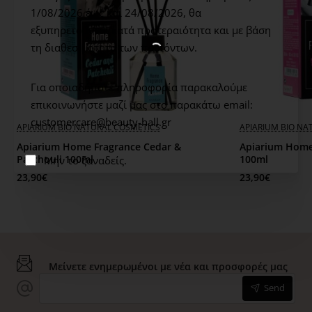
1/08/2026 έως και 24/08/2026,
θα
εξυπηρετούνται κατά προτεραιότητα και με βάση
τη διαθεσιμότητα των προϊόντων.
Για οποιαδήποτε πληροφορία παρακαλούμε
επικοινωνήστε μαζί μας στο παρακάτω email:
customercare@beauty-hall.gr
APIARIUM BIO NATURAL COSMETICS
APIARIUM BIO NA
Apiarium Home Fragrance Cedar &
Apiarium Home
Patchouli 100ml
100ml
Μην το ξαναδείς.
23,90€
23,90€
Μείνετε ενημερωμένοι με νέα και προσφορές μας
Send