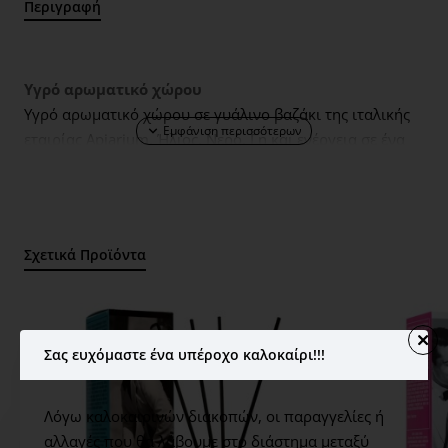
Περιγραφή
Υγρό αρωματικό χώρου
Υγρό αρωματικό χώρου σε γυάλινο βαζάκι της ιταλικής
εταιρίας Apiarium. Ήλιος, Νερό, Γη και ενέργεια σε ένα
άρωμα χώρου. Τα αιθέρια έλαια είναι 100% φυσικά. Τα
στικς διαχέουν με φυσικό τρόπο το άρωμα στον χώρο
και δημιουργούν μία ήρεμη και χαλαρωτική ατμόσφαιρα
διαρκείας.
Σχετικά Προϊόντα
Άρωμα: Γλυκές Νότες Κεχριμπαριού
Διάρκεια: 2 μήνες
Σας ευχόμαστε ένα υπέροχο καλοκαίρι!!!
Λόγω καλοκαιρινών διακοπών, οι παραγγελίες ή
αλλαγές που θα λάβουμε στο διάστημα μεταξύ