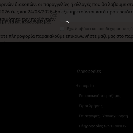
ρινών διακοπών, οι παραγγελίες ή αλλαγές που θα λάβουμε στ
2026 έως και 24/08/2026,
θα εξυπηρετούνται κατά προτεραιότη
εσιμότητα των προϊόντων.
 με νέα και προσφορές μας
Έχω διαβάσει και αποδέχομαι τους 
οτε πληροφορία παρακαλούμε επικοινωνήστε μαζί μας στο παρ
@beauty-hall.gr
είς.
Πληροφορίες
Η εταιρεία
Επικοινωνήστε μαζί μας
Όροι Χρήσης
Επιστροφές - Υπαναχώρηση
Πληροφορίες των BRANDS