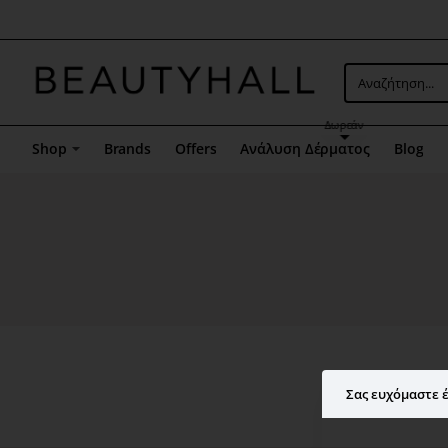
Μενού
επιλογή
5
Αναζήτηση...
Δωρεάν
Shop
Brands
Offers
Ανάλυση Δέρματος
Blog
Σας ευχόμαστε έ