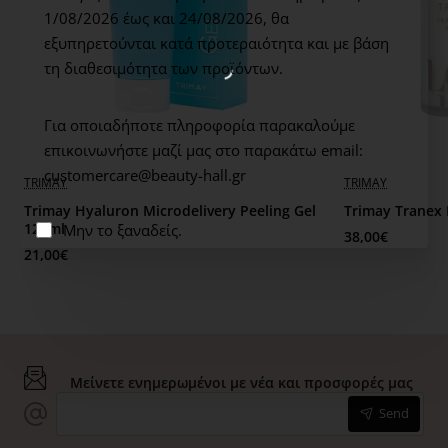
1/08/2026 έως και 24/08/2026,
θα
ήλιο.
εξυπηρετούνται κατά προτεραιότητα και με βάση
τη διαθεσιμότητα των προϊόντων.
Routine
Για οποιαδήποτε πληροφορία παρακαλούμε
Step BHMA 6o
επικοινωνήστε μαζί μας στο παρακάτω email:
customercare@beauty-hall.gr
TRIMAY
TRIMAY
Skin Type / Age
Trimay Hyaluron Microdelivery Peeling Gel
Trimay Tranex
120ml
Μην το ξαναδείς.
38,00€
Όλοι οι τύποι. Ιδανικά για μαύρους κύκλους, θαμπή
21,00€
όψη/ 18+
Benefits
Μείνετε ενημερωμένοι με νέα και προσφορές μας
Εντατική Λεύκανση
Send
Extra Info