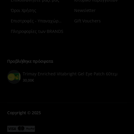
ελαστικότητα του δέρματος, προσφέροντας μια
ολοκληρωμένη λύση για μια υγιή και φρέσκια εμφάνιση.
Όροι Χρήσης
Newsletter
Επιστροφές - Υπαναχώρηση
Gift Vouchers
Πληροφορίες των BRANDS
Μενού
επιλογή
7
Προβλήθηκε πρόσφατα
Trimay Enriched Vitabright Gel Eye Patch 60τεμ
30,00€
Copyright © 2025
Μενού
Μενού
Μενού