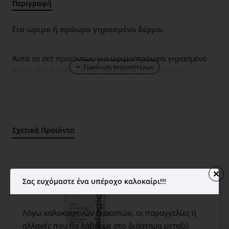
Περιγραφή
Για ώριμο ή πρόωρα γηρασμένο δέρμα.
Αυτό το σετ προϊόντων για ώριμο/πρόωρα γηρασμένο
δέρμα βοηθά στην παρεμπόδιση των βιοχημικών
παραγόντων που οδηγούν στο σχηματισμό ρυτίδων,
στην έλλειψη ελαστικότητας και στην απώλεια υγρασίας
ενώ προσφέρει τόνωση, σύσφιξη και ανανέωση του
δέρματος. Περιέχει: Daily Superfoliant 13ml
Σχετικά Προϊόντα
(απολεπιστική πούδρα που δρα κατά της ατμοσφαιρικής
ρύπανσης), Biolumin-C Serum 10ml (ορός με βιταμίνη C
για πιο φωτεινό δέρμα), Dynamic Skin Recovery SPF50
12 ml (συσφικτικό, μαλακτικό, ενυδατικό με SPF).
Σας ευχόμαστε ένα υπέροχο καλοκαίρι!!!
Οφέλη
Λόγω καλοκαιρινών διακοπών, οι παραγγελίες ή
αλλαγές που θα λάβουμε στο διάστημα μεταξύ