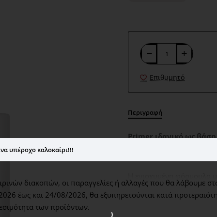
Επιθυμητό
Περιγραφή
Primer ιδανικό ως βάση
ταυτόχρονα.
να υπέροχο καλοκαίρι!!!
Η ενισχυμένη φόρμουλα μ
ρινών διακοπών, οι παραγγελίες ή αλλαγές που θα λάβουμε στ
από τα μάτια. Χρησιμοποι
2026 έως και 24/08/2026,
θα εξυπηρετούνται κατά προτεραιότη
λιπαρότητα και έτσι το με
εσιμότητα των προϊόντων.
στρώμα λάμψης, το οποίο 