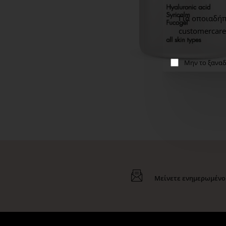
Για οποιαδήπ
customercare
Μην το ξαναδ
Μείνετε ενημερωμένοι