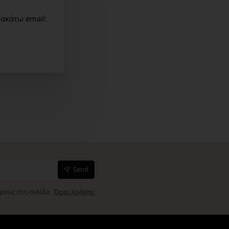
mer είναι κατάλληλο για όλους τους τύπους δέρματος. Τα
ακάτω email:
ίδια αντανακλούν στο φως, και χαρίζουν μια επιδερμίδα
.
Send
όρους στη σελίδα
Όροι Χρήσης