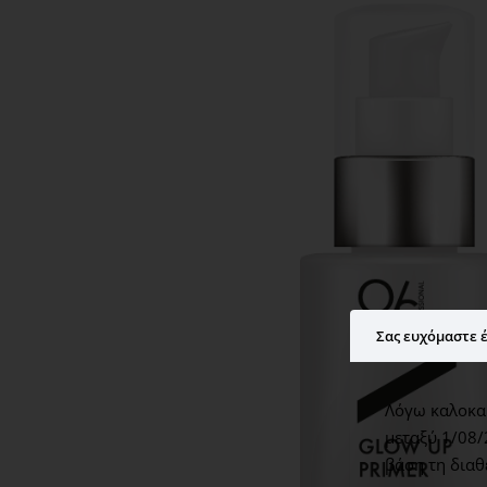
Σας ευχόμαστε έ
Λόγω καλοκαι
μεταξύ 1/08/
βάση τη διαθ