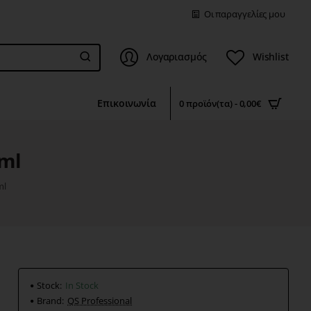
Οι παραγγελίες μου
Λογαριασμός
Wishlist
Επικοινωνία
0 προϊόν(τα) - 0,00€
0ml
ml
Stock:
In Stock
Brand:
QS Professional