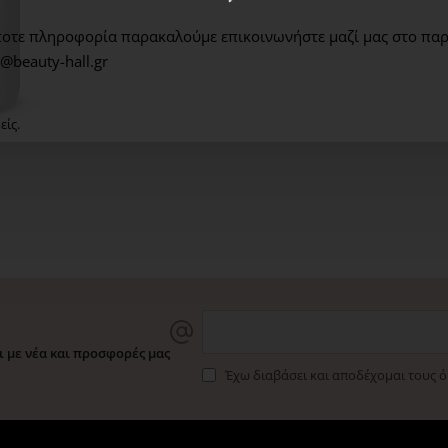
στον φυσικό τόνο, το pri
οτε πληροφορία παρακαλούμε επικοινωνήστε μαζί μας στο παρ
πρωτοποριακά μικροσφαιρ
@beauty-hall.gr
που ακτινοβολεί όλη μέρα
είς.
WOW PRICE
 με νέα και προσφορές μας
Έχω διαβάσει και αποδέχομαι τους 