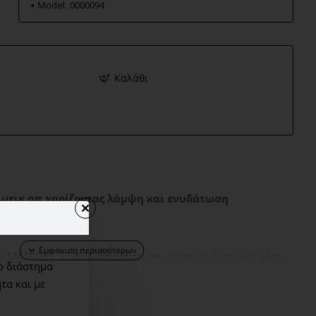
Model:
0000094
Καλάθι
 μεικ απ χαρίζοντας λάμψη και ενυδάτωση
ε MATRIXYL 3000N επιτρέπει την εφαρμογή του και γύρω
ο διάστημα
είται πριν το μέικ απ έχει την ικανότητα να απορροφά την
τα και με
ικ απ να διατηρείται σταθερό, και να μας χαρίζει ένα λεπτό
είναι ακόμα πιο έντονο όταν εφαρμόζεται μόνο του. Χάρη