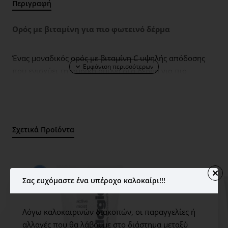
Περιγραφή
Ορός με βιταμίνη για πιο φωτεινό δέρμα
Ένας μοναδικός ορός με βιταμίνη C υψηλής απόδοσης
που ενισχύει τη φυσική άμυνα στο δέρμα για πιο
φωτεινό και σφριγηλό αποτέλεσμα. Η προηγμένη
βιοτεχνολογία των συστατικών του, πετυχαίνει
δραματική μείωση στην εμφάνιση των λεπτών γραμμών
και ρυτίδων, μέσα από τον συνδυασμό πολύ σταθερών
Σχετικά Προϊόντα
μορίων Βιταμίνης
C
μαζί με Παλμιτικό Τριπεπτίδιο -5.
Επιπλέον, η φόρμουλα του προϊόντος είναι ειδικά
επεξεργασμένη για να διαθέσει περισσότερη βιταμίνη C
μέσα στο δέρμα. Αυτό το ανώτερο προϊόν ξεπερνά τα
Σας ευχόμαστε ένα υπέροχο καλοκαίρι!!!
υπόλοιπα προϊόντα με βιταμίνη C (ακόμη και αυτά που
έχουν μεγαλύτερη συγκέντρωση). Τα δραστικά συστατικά
που περιέχει περιλαμβάνουν το σταθερό σύμπλεγμα
Λόγω καλοκαιρινών διακοπών, οι παραγγελίες ή
Βιταμίνης
C
για πιο φωτεινό, πιο σφριγηλό, πιο λαμπερό
αλλαγές που θα λάβουμε στο διάστημα μεταξύ