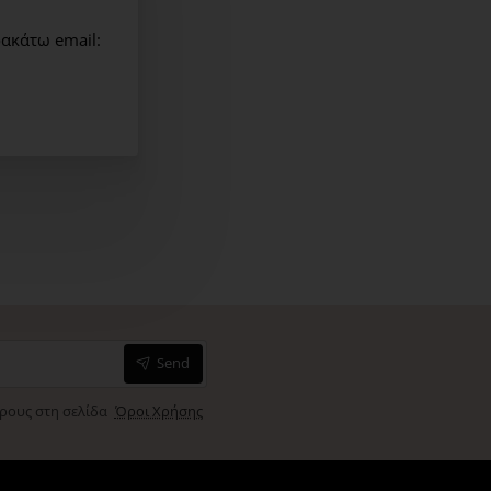
οτρέπει τις φλεγμονές, ηρεμεί, καταπραΰνει και περιορίζει
ερυθρότητας
ακάτω email:
αΰνει, αποσυμφορεί
naria Digitata:
απαλύνουν, μειώνουν την ερυθρότητα και
στο δέρμα την απελευθέρωση των β-ενδορφινών
ται σε μέτρια στρώση σε όλο το πρόσωπο, παραμένει για
τε. Χρήση μια με δύο φορές την εβδομάδα.
Send
όρους στη σελίδα
Όροι Χρήσης