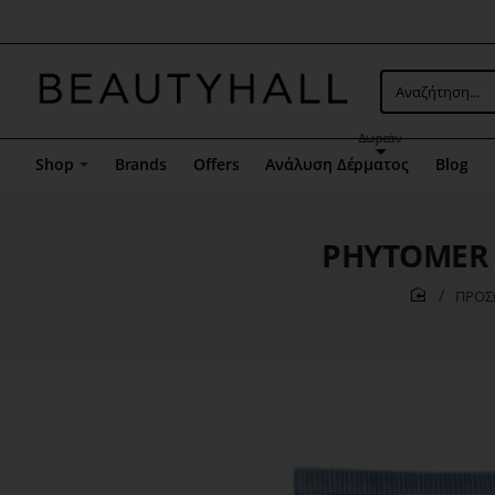
Μενού
επιλογή
5
Αναζήτηση...
Δωρεάν
Shop
Brands
Offers
Ανάλυση Δέρματος
Blog
PHYTOMER D
ΠΡΟΣ
home