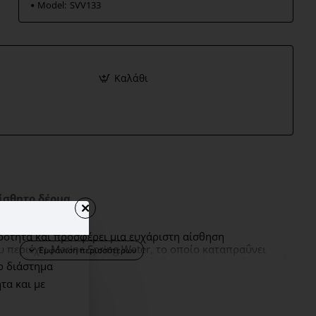
Model:
SVV133
Καλάθι
ίσθητο δέρμα
ρότητα και προσφέρει μια
ε
υχάριστη
αίσθηση
 περιέχει Marine Spring Water, το οποίο καταπραΰνει
ηρού δέρματος που γίνεται ευαίσθητο από την καθημερινή
ο διάστημα
ητα (κλίμα, ρύπανση, κ.λπ.). Μέρα με τη μέρα, η
τα και με
 το δέρμα γίνεται πιο απαλό και ορατά πιο όμορφο.