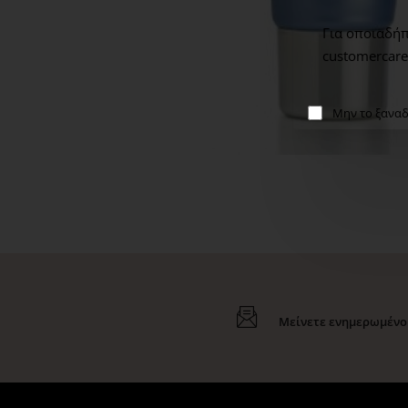
Για οποιαδήπ
customercare
Μην το ξαναδ
Μείνετε ενημερωμένοι