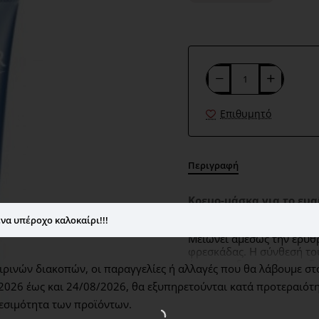
Επιθυμητό
Περιγραφή
Κρεμο-μάσκα για το ευα
να υπέροχο καλοκαίρι!!!
Μειώνει αμέσως
την ερυθ
φρεσκάδας.
Η σύνθεσή του
άμεσα τη δυσφορία του ξ
ρινών διακοπών, οι παραγγελίες ή αλλαγές που θα λάβουμε στ
περιβαλλοντική επιθετικότ
2026 έως και 24/08/2026,
θα εξυπηρετούνται κατά προτεραιότη
ερυθρότητα μειώνεται και
εσιμότητα των προϊόντων.