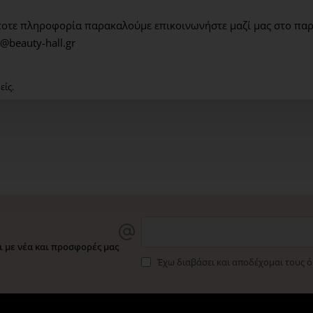
Marine Spring Water:
απ
το αίσθημα κνησμού και 
οτε πληροφορία παρακαλούμε επικοινωνήστε μαζί μας στο παρ
@beauty-hall.gr
Coralline:
ηρεμεί, καταπρ
είς.
Phycosaccharide of Lami
τον κνησμό
Cistus Water:
επιτρέπει 
ΤΡΟΠΟΣ ΧΡΗΣΗΣ: Εφαρμόζε
10’. Αφαιρείτε και τονώνε
 με νέα και προσφορές μας
Έχω διαβάσει και αποδέχομαι τους 