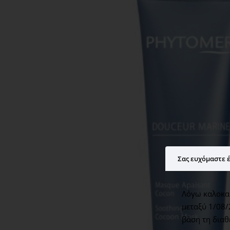
Σας ευχόμαστε έ
Λόγω καλοκαι
μεταξύ 1/08/
βάση τη διαθ