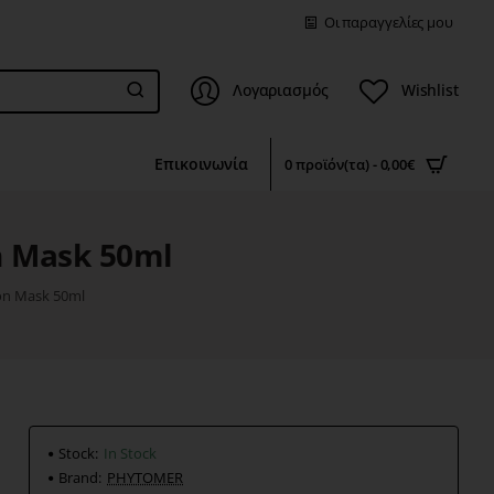
Οι παραγγελίες μου
Λογαριασμός
Wishlist
Επικοινωνία
0 προϊόν(τα) - 0,00€
n Mask 50ml
n Mask 50ml
Stock:
In Stock
Brand:
PHYTOMER