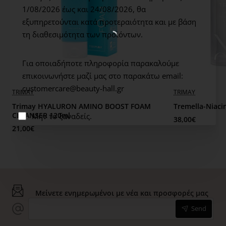
1/08/2026 έως και 24/08/2026,
θα
εξυπηρετούνται κατά προτεραιότητα και με βάση
Skin Type / Age
τη διαθεσιμότητα των προϊόντων.
Όλοι οι τύποι. Ιδανική για θαμπό, άτονο, αφυδατωμένο
Για οποιαδήποτε πληροφορία παρακαλούμε
δέρμα/ 18+
επικοινωνήστε μαζί μας στο παρακάτω email:
customercare@beauty-hall.gr
TRIMAY
TRIMAY
Benefits
Trimay HYALURON AMINO BOOST FOAM
Tremella-Niac
CLEANSER 120ml
Μην το ξαναδείς.
38,00€
Άμεση Λάμψη
21,00€
Extra Info
Τα ενεργά συστατικά της μάσκας περιλαμβάνουν το
Μείνετε ενημερωμένοι με νέα και προσφορές μας
γκουαιαζουλένιο, που διαθέτει αντιφλεγμονώδεις και
Send
αντιοξειδωτικές ιδιότητες, και το σκουαλάνιο, το οποίο
θρέφει βαθιά το δέρμα, βελτιώνοντας την ελαστικότητά