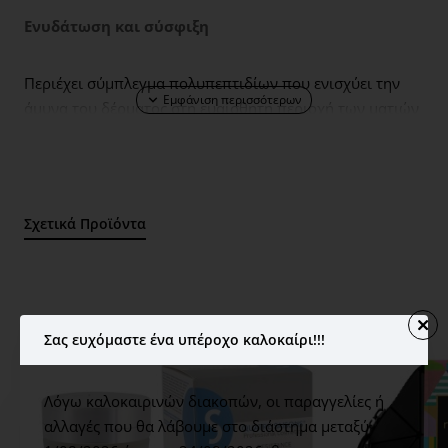
Ενυδάτωση και σύσφιξη
Περιέχει σύμπλεγμα πολυπεπτιδίων που ενισχύει την
άμυνα του δέρματος στη ευαίσθητη περιοχή των ματιών
και ενθαρρύνει την παραγωγή νέου κολλαγόνου και
ελαστίνης. Η πλούσια αντιγηραντική φόρμουλα
ενυδατώνει και συσφίγγει ανασηκώνοντας άμεσα το
βλέφαρο, ενώ η ισχυρή αντιοξειδωτική της δράση
Σχετικά Προϊόντα
αποσυμφορεί τα οιδήματα/σακούλες και διώχνει τους
μαύρους κύκλους. Αποτέλεσμα : ξεκούραστο και φωτεινό
βλέμμα με ορατή λείανση σε λεπτές γραμμές και
ρυτίδες.
Airless
συσκευασία 15
ml.
Σας ευχόμαστε ένα υπέροχο καλοκαίρι!!!
Χρήση: Κατάλληλο για όλους τους τύπους δέρματος
Εφαρμόστε σε καθαρό δέρμα πρωί και βράδυ.
Λόγω καλοκαιρινών διακοπών, οι παραγγελίες ή
αλλαγές που θα λάβουμε στο διάστημα μεταξύ