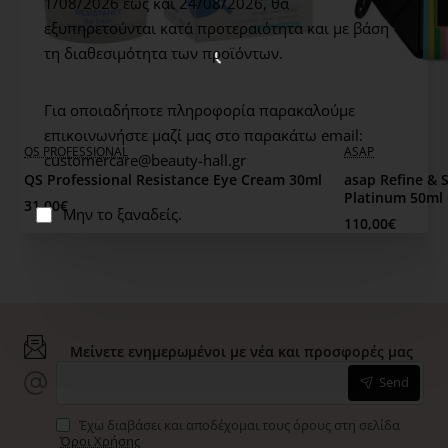
1/08/2026 έως και 24/08/2026,
θα
εξυπηρετούνται κατά προτεραιότητα και με βάση
τη διαθεσιμότητα των προϊόντων.
Για οποιαδήποτε πληροφορία παρακαλούμε
επικοινωνήστε μαζί μας στο παρακάτω email:
WOW PRICE
QS PROFESSIONAL
ASAP
customercare@beauty-hall.gr
QS Professional Resistance Eye Cream 30ml
asap Refine & 
Platinum 50ml 
31,00€
Μην το ξαναδείς.
110,00€
Μείνετε ενημερωμένοι με νέα και προσφορές μας
Send
Έχω διαβάσει και αποδέχομαι τους όρους στη σελίδα
Όροι Χρήσης