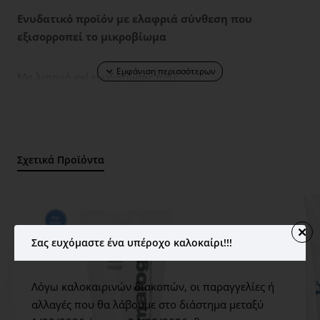
Ενυδατικό προϊόν με ελαφριά σύνθεση που
εξισορροπεί το μικροβίωμα
Μη λιπαρό gel ενυδάτωσης που:
Kαταπραΰνει άμεσα
Aπαλύνει
Eνυδατώνει το δέρμα
Σχετικά Προϊόντα
84% ανέφεραν πως αισθάνθηκαν το δέρμα τους
άμεσα ρυθμισμένο (ούτε πολύ λιπαρό, ούτε πολύ
ξηρό).
Σας ευχόμαστε ένα υπέροχο καλοκαίρι!!!
Κατάλληλο για:
Λόγω καλοκαιρινών διακοπών, οι παραγγελίες ή
Κανονικό Δέρμα
αλλαγές που θα λάβουμε στο διάστημα μεταξύ
Λιπαρό Δέρμα