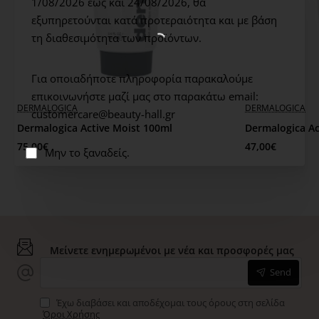
1/08/2026 έως και 24/08/2026,
θα
Μεικτό Δέρμα
εξυπηρετούνται κατά προτεραιότητα και με βάση
Ευαίσθητο Δέρμα
τη διαθεσιμότητα των προϊόντων.
Τρόπος Χρήσης:
Πρωί και Βράδυ. Μετά το καθαρισμό
εφαρμόζουμε ένα ομοιόμορφο στρώμα στο πρόσωπο,
Για οποιαδήποτε πληροφορία παρακαλούμε
λαιμό και ντεκολτέ.
επικοινωνήστε μαζί μας στο παρακάτω email:
DERMALOGICA
DERMALOGICA
customercare@beauty-hall.gr
Murad Tips:
Dermalogica Active Moist 100ml
Dermalogica Ac
75,00€
47,00€
Μην το ξαναδείς.
Ο Dr. Murad μας συμβουλεύει να ενυδατωνόμαστε με
στρατηγικό τρόπο τρώγοντας το νερό μας ούτως ώστε
το σώμα να διατηρεί μια σταθερή ροή ενυδάτωσης και
θρεπτικών συστατικών.
Μείνετε ενημερωμένοι με νέα και προσφορές μας
Αποφεύγουμε την υπερβολική «απογύμνωση» του
Send
επιδερμικού φραγμού χρησιμοποιώντας ένα
καθαριστικό προσώπου χωρίς αλκοόλη, που είναι
Έχω διαβάσει και αποδέχομαι τους όρους στη σελίδα
κατάλληλο για τον τύπο δέρματός μας.
Όροι Χρήσης