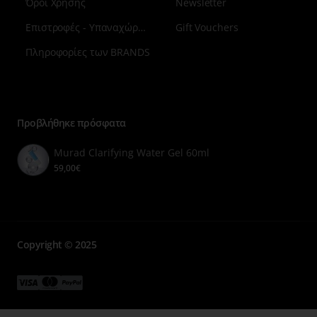
Όροι Χρήσης
Newsletter
88% παρατήρησαν το δέρμα τους λιγότερο
ερεθισμένο
Επιστροφές - Υπαναχώρηση
Gift Vouchers
88% ανέφεραν ότι το δέρμα έχει καταπραϋνθεί
Πληροφορίες των BRANDS
Μενού
επιλογή
7
Προβλήθηκε πρόσφατα
Murad Clarifying Water Gel 60ml
59,00€
Copyright © 2025
Μενού
Μενού
Μενού