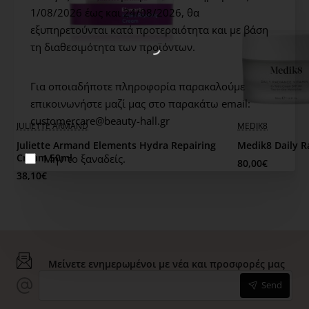
1/08/2026 έως και 24/08/2026,
θα
ευαίσθητη περιοχή των ματιών.
60 εφαρμογές (κατά
εξυπηρετούνται κατά προτεραιότητα και με βάση
προσέγγιση) για τα 50 ml - Διάρκεια ζωής 30 μήνες -
τη διαθεσιμότητα των προϊόντων.
Εφόσον ανοιχτεί το προϊόν, χρησιμοποιήστε το σε 12
μήνες - Συμβουλεύουμε πάντα τους νέους χρήστες να
κάνουν patch test, πριν ενσωματώσουν ένα προϊόν στη
Για οποιαδήποτε πληροφορία παρακαλούμε
καθημερινή ρουτίνα φροντίδας δέρματός τους.
επικοινωνήστε μαζί μας στο παρακάτω email:
customercare@beauty-hall.gr
WOW PRICE
JULIETTE ARMAND
MEDIK8
Juliette Armand Elements Hydra Repairing
Medik8 Daily R
Cream 50ml
Μην το ξαναδείς.
80,00€
38,10€
Μείνετε ενημερωμένοι με νέα και προσφορές μας
Send