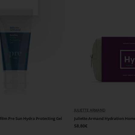
α δώρου.
JULIETTE ARMAND
film Pre Sun Hydra Protecting Gel
Juliette Armand Hydration Home
58,80€