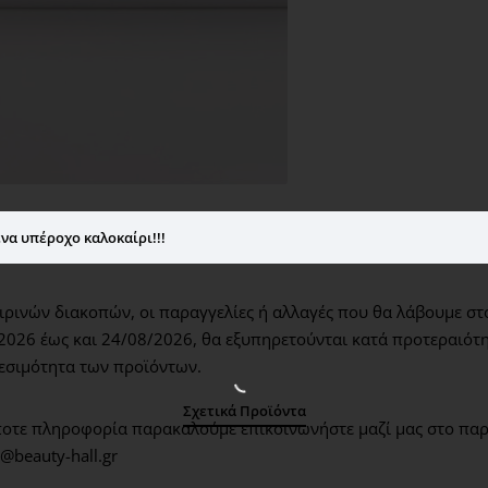
την περίσσεια λιπαρ
προκαλεί ερεθισμούς
Hyaluronic Acid Ser
τύπους δέρματος. Ε
προσώπου και ενισχύ
δέρματα με αφυδάτω
Multi Hydrating Cr
όλους τους τύπους δ
να υπέροχο καλοκαίρι!!!
και την προστατεύει
ισορροπία.
ΤΡΟΠΟΣ ΧΡΗΣΗΣ: Για καθη
ρινών διακοπών, οι παραγγελίες ή αλλαγές που θα λάβουμε στ
παρακάτω βήματα:1. Καθα
2026 έως και 24/08/2026,
θα εξυπηρετούνται κατά προτεραιότη
Face Foam σε όλο το πρόσ
εσιμότητα των προϊόντων.
συνέχεια, απλώνετε μία δ
Σχετικά Προϊόντα
μέχρι να απορροφηθεί. 3.
οτε πληροφορία παρακαλούμε επικοινωνήστε μαζί μας στο παρ
ποσότητα από την κρέμα M
@beauty-hall.gr