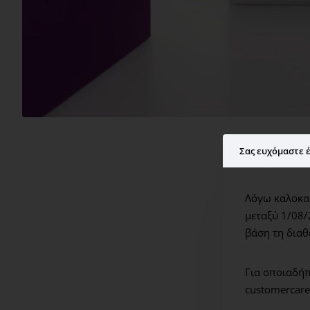
Σας ευχόμαστε έ
Λόγω καλοκαι
μεταξύ 1/08/
βάση τη διαθ
Για οποιαδήπ
customercare