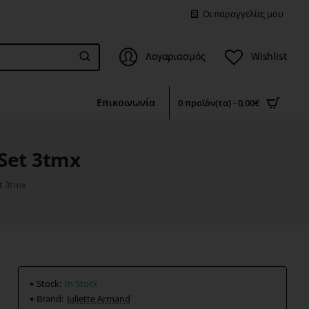
Οι παραγγελίες μου
Λογαριασμός
Wishlist
Επικοινωνία
0 προϊόν(τα) - 0,00€
 Set 3tmx
et 3tmx
Stock:
In Stock
Brand:
Juliette Armand