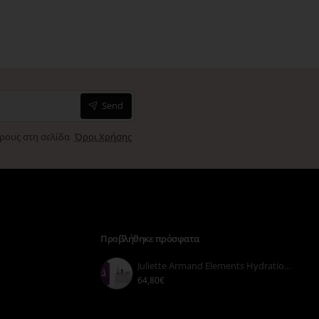
Send
όρους στη σελίδα
Όροι Χρήσης
Προβλήθηκε πρόσφατα
Juliette Armand Elements Hydration Gift Set 3tmx
64,80€