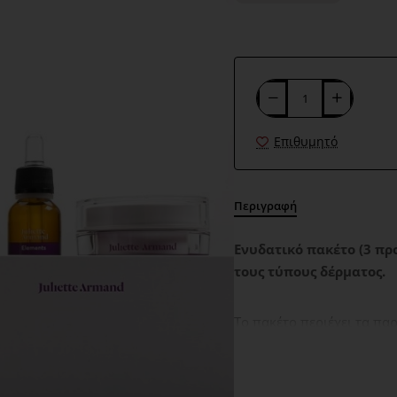
Επιθυμητό
Περιγραφή
Ενυδατικό πακέτο (3 π
τους τύπους δέρματος.
Το πακέτο περιέχει τα πα
Cleansing Face Foa
τύπους δέρματος. Απ