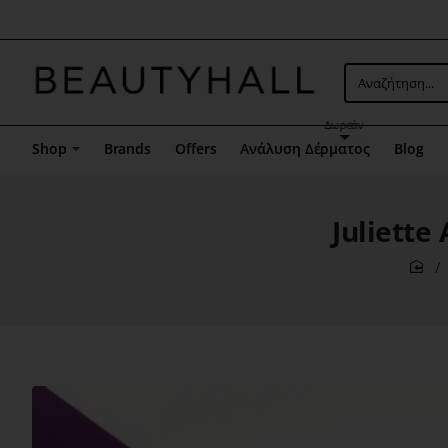
Μενού
επιλογή
5
Αναζήτηση...
Δωρεάν
Shop
Brands
Offers
Ανάλυση Δέρματος
Blog
Juliette
hom