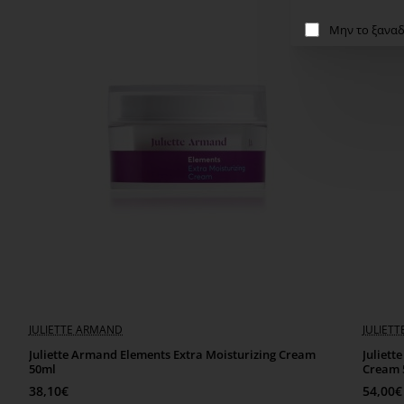
Μην το ξαναδ
JULIETTE ARMAND
JULIET
Juliette Armand Elements Extra Moisturizing Cream
Juliett
50ml
Cream 
38,10€
54,00€