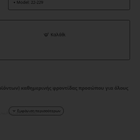
Model:
22-229
Καλάθι
ροϊόντων) καθημερινής φροντίδας προσώπου για όλους
ρακάτω προϊόντα:
m 100ml: Αφρός καθαρισμού προσώπου για όλους τους
ομακρύνει τους ρύπους, αφαιρεί το μακιγιάζ και μειώνει