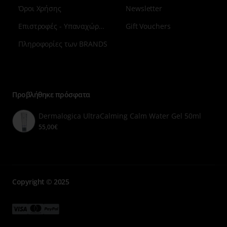
Όροι Χρήσης
Newsletter
χρήση μετά το ξύρισμα.
Επιστροφές - Υπαναχώρηση
Gift Vouchers
Πληροφορίες των BRANDS
Μενού
επιλογή
7
Προβλήθηκε πρόσφατα
Dermalogica UltraCalming Calm Water Gel 50ml
55,00€
Copyright © 2025
Μενού
Μενού
Μενού