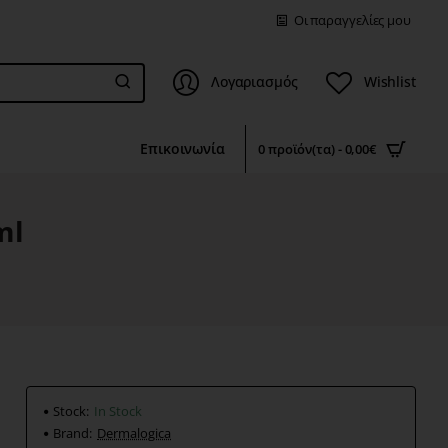
Οι παραγγελίες μου
Λογαριασμός
Wishlist
Επικοινωνία
0 προϊόν(τα) - 0,00€
ml
Stock:
In Stock
Brand:
Dermalogica