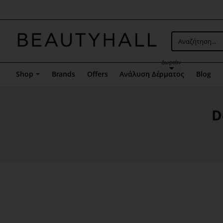
Μενού
επιλογή
5
Αναζήτηση...
Δωρεάν
Shop
Brands
Offers
Ανάλυση Δέρματος
Blog
D