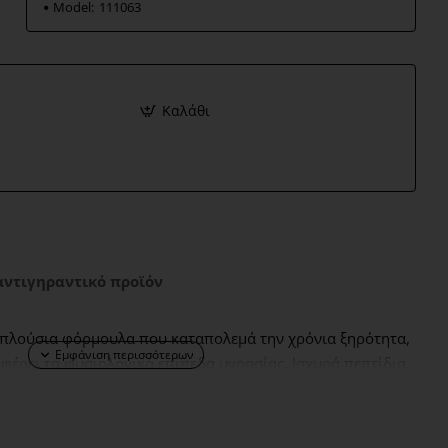
Model:
111063
Καλάθι
αντιγηραντικό προϊόν
 πλούσια φόρμουλα που καταπολεμά την χρόνια ξηρότητα,
έρει τα φυσιολογικά επίπεδα υγρασίας. Ισχυρά πεπτίδια
 κολλαγόνου και μία ουδέτερη μαλακτική σύνθεση
τα και τη σφριγηλότητα. Χρησιμοποιήστε το σαν
υ ενισχύει την φυσική άμυνα από τις ακραίες