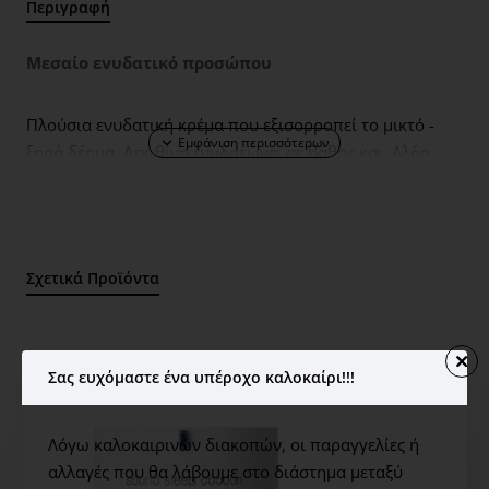
Περιγραφή
Mεσαίο ενυδατικό προσώπου
Πλούσια ενυδατική κρέμα που εξισορροπεί το μικτό -
ξηρό δέρμα. Λεκιθίνη ενυδατώνει σε βάθος και Αλόη
θρέφει ενώ εκχυλίσματα Μολόχας, Αγγουριού και
Αρνικής καταπραΰνουν και ενυδατώνουν το δέρμα,
βοηθώντας παράλληλα στην αποκατάσταση της
απαλότητας και της σφριγηλότητας.
Αντιοξειδωτικό
Σχετικά Προϊόντα
εκχύλισμα Σπόρων Σταφυλιού και βιταμίνες C, E
προστατεύουν από τις περιβαλλοντικές επιρροές. Δεν
περιέχει τεχνητά χρώματα και αρώματα
Σας ευχόμαστε ένα υπέροχο καλοκαίρι!!!
Ο
φέλη
Λόγω καλοκαιρινών διακοπών, οι παραγγελίες ή
Λειαίνει τις λεπτές ρυτίδες και προάγει την
αλλαγές που θα λάβουμε στο διάστημα μεταξύ
ελαστικότητα.