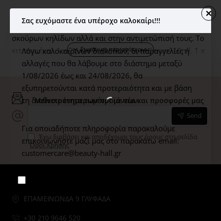
εντατική θεραπεία λεύκανσης PowerBright TRx™
Σας ευχόμαστε ένα υπέροχο καλοκαίρι!!!
Εντατική θεραπεία που βοηθά στην πρόληψη των
σκούρων κηλίδων αλλά και στην αντιμετώπισή τους. Το
κιτ περιέχει: 1 x PowerBright Dark Spot Serum 10ml, 1 x
Λόγω καλοκαιρινών διακοπών, οι παραγγελίες ή
PowerBright Moisturizer SPF 50 12ml, και 1 x
αλλαγές που θα λάβουμε στο διάστημα μεταξύ
PowerBright Overnight Cream 15ml
1/08/2026 έως και 24/08/2026,
θα
εξυπηρετούνται κατά προτεραιότητα και με βάση
τη διαθεσιμότητα των προϊόντων.
Μείνετε ενημερωμένοι με νέα και προσφορές μας
Send
Για οποιαδήποτε πληροφορία παρακαλούμε
Έχω διαβάσει και αποδέχομαι τους όρους στη σελίδα
επικοινωνήστε μαζί μας στο παρακάτω email:
Όροι Χρήσης
customercare@beauty-hall.gr
Μην το ξαναδείς.
ΕΠΑΜΕΙΝΩΝΔΑ 9 ΓΛΥΦΑΔΑ
+30 210 9646 520