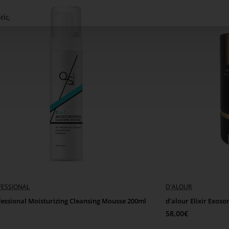
είς.
Συσφυκτική κρέμα που καταπο
εκχυλίσματα και βιοτεχνολογι
Τρόπος Χρήσης: Απλώνουμε ικα
μέχρι να απορροφηθεί.
Χρήση: Πρωί-βράδυ
FESSIONAL
D'ALOUR
essional Moisturizing Cleansing Mousse 200ml
d'alour Elixir Exos
58,00€