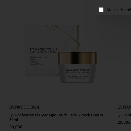
Μην το ξαναδ
WOW PRICE
QS PROFESSIONAL
QS PRO
QS Professional Hy-Magic Touch Face & Neck Cream
QS Prof
50ml
20,00€
60,00€