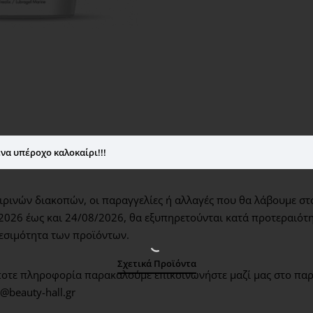
Ενισχυμένη κρέμα για άμεσ
δέρματος
Ενισχυμένη κρέμα για άμεση 
από τις κλιματικές συνθήκες.
υαλουρονικού, με διαφορετικέ
της επιδερμίδας, για μια ενι
να υπέροχο καλοκαίρι!!!
Η κρέμα έχει ενισχυθεί με TR
ιξωδοελαστικό φίλμ (second sk
ρινών διακοπών, οι παραγγελίες ή αλλαγές που θα λάβουμε στ
πολυσακχαρίτες δημιουργεί έν
2026 έως και 24/08/2026,
θα εξυπηρετούνται κατά προτεραιότη
LUBRAGEL MARINE (υδρογέλη φ
διατηρεί.
εσιμότητα των προϊόντων.
Σχετικά Προϊόντα
•
QS Professional Firming Cr
οτε πληροφορία παρακαλούμε επικοινωνήστε μαζί μας στο παρ
@beauty-hall.gr
Συσφικτική κρέμα σώματος- 