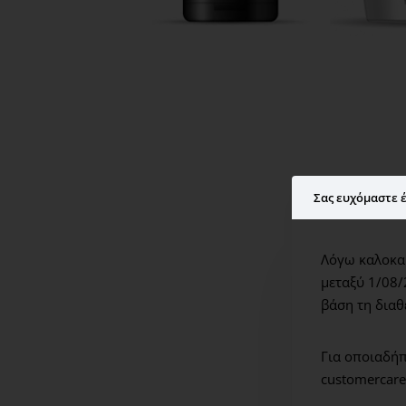
Σας ευχόμαστε έ
Λόγω καλοκαι
μεταξύ 1/08/
βάση τη διαθ
Για οποιαδήπ
customercare