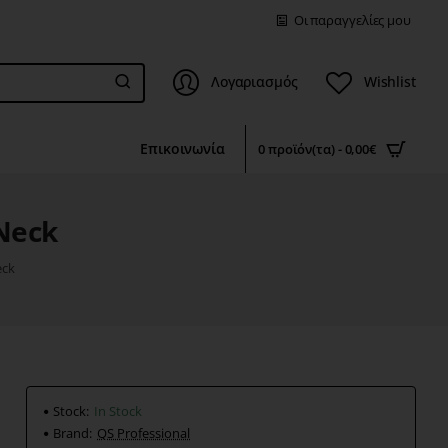
Οι παραγγελίες μου
Λογαριασμός
Wishlist
Επικοινωνία
0 προϊόν(τα) - 0,00€
Neck
eck
Stock:
In Stock
Brand:
QS Professional