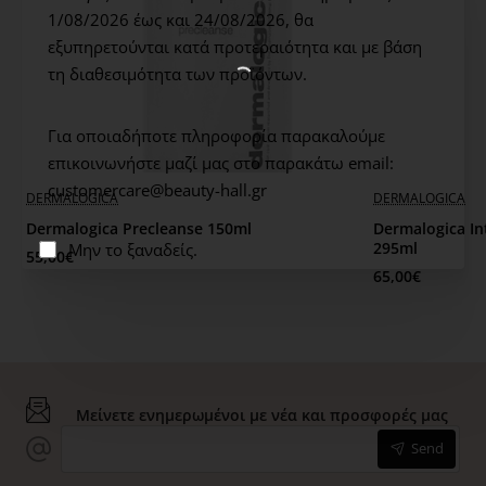
1/08/2026 έως και 24/08/2026,
θα
εξυπηρετούνται κατά προτεραιότητα και με βάση
Υγιές δέρμα: 92%
τη διαθεσιμότητα των προϊόντων.
Καθαρό δέρμα: 84%
Για οποιαδήποτε πληροφορία παρακαλούμε
επικοινωνήστε μαζί μας στο παρακάτω email:
Oξυγονωμένο δέρμα: 84%
customercare@beauty-hall.gr
DERMALOGICA
DERMALOGICA
Dermalogica Precleanse 150ml
Dermalogica In
Δέρμα απαλλαγμένο από τοξίνες: 79%
295ml
Μην το ξαναδείς.
55,00€
65,00€
*Τεστ ικανοποίησης σε 24 γυναίκες, μετά από
καθημερινή χρήση για 21 ημέρες.
ΤΡΟΠΟΣ ΧΡΗΣΗΣ:
Σαπωνοποιείτε με νερό στις παλάμες,
εφαρμόζετε σε υγρό δέρμα με μικρές κυκλικές κινήσεις.
Μείνετε ενημερωμένοι με νέα και προσφορές μας
Ξεπλύνετε με νερό. Τονώνετε. Aποφύγετε την επαφή με
Send
τα μάτια. Σε περίπτωση επαφής, ξεβγάλετε με άφθονο