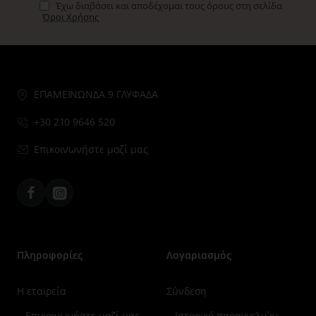
νερό.
Έχω διαβάσει και αποδέχομαι τους όρους στη σελίδα
Όροι Χρήσης
ΕΠΑΜΕΙΝΩΝΔΑ 9 ΓΛΥΦΑΔΑ
+30 210 9646 520
Επικοινωνήστε μαζί μας
Facebook
Instagram
Πληροφορίες
Λογαριασμός
Η εταιρεία
Σύνδεση
Επικοινωνήστε μαζί μας
Ιστορικό παραγγελιών