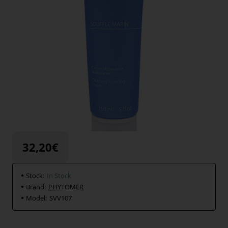
32,20€
Stock:
In Stock
Brand:
PHYTOMER
Model:
SVV107