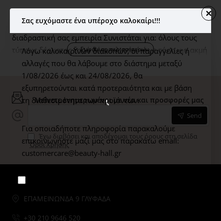
Ανακαλύψτε την περιποίηση προσώπου για σμίλευση
Σας ευχόμαστε ένα υπέροχο καλοκαίρι!!!
του δέρματος. Κάντε κλικ εδώ για να ξεκινήσετε την
διαδραστική σας εμπειρία Συνιστάται για: όλους τους
τύπους δέρματος ξηρό δέρμα λιπαρό ή με τάση για ακμή
Λόγω καλοκαιρινών διακοπών, οι παραγγελίες ή
δέρμα χρήστες GLP-1 Ενισχυμένο με τη δύναμη της
αλλαγές που θα λάβουμε στο διάστημα μεταξύ
νευροεπιστήμης και την ανθρώπινη αφή, αυτό το
1/08/2026 έως και 24/08/2026,
θα
ελαφρύ, θρεπτικό λάδι προσώπου αξιοποιεί ενεργά
εξυπηρετούνται κατά προτεραιότητα και με βάση
συστατικά - προσαρμογόνα βότανα, ένα βιομιμητικό
τη διαθεσιμότητα των προϊόντων.
Μείνετε ενημερωμένοι με νέα και προσφορές μας
Εξαπεπτίδιο, το Συνένζυμο CoQ10 - για να βοηθήσει
Send
στην ορατή αποκατάσταση της συμμετρίας του
Για οποιαδήποτε πληροφορία παρακαλούμε
προσώπου για πιο σμιλεμένη εμφάνιση. Ο
Έχω διαβάσει και αποδέχομαι τους όρους στη σελίδα
επικοινωνήστε μαζί μας στο παρακάτω email:
Όροι Χρήσης
βιοτεχνολογικά παρασκευασμένος βάκιλλος Bacillus
customercare@beauty-hall.gr
Ferment σμιλεύει και ανορθώνει ορατά. Το εκχύλισμα
από το φύκι Winged Kelp βοηθά στη σύσφιξη της
Μην το ξαναδείς.
επιδερμίδας, ενώ το εκχύλισμα Ροδόξυλου στοχεύει στη
γραμμή της σιαγόνας για να σμιλεύσει ορατά το φυσικό
ΕΠΑΜΕΙΝΩΝΔΑ 9 ΓΛΥΦΑΔΑ
περίγραμμα του προσώπου. Το Σκουαλάνιο και τα
+30 210 9646 520