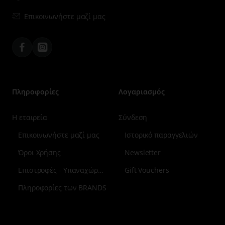
βιοθρεπτικά έλαια ενισχύουν τον ενυδατικό φραγμό του
δέρματος, ενώ μείγμα αρωματοθεραπείας βελτιώνει τη
Επικοινωνήστε μαζί μας
διάθεση. Εφαρμόστε το, με την τεχνική Neuro Touch
sculpting, αξιοποιώντας την εμπειρία 30 και πλέον ετών
στην περιποίηση του δέρματος με την κλινικά
Facebook
Instagram
αποδεδειγμένη δύναμη της αφής.
Πληροφορίες
Λογαριασμός
Η εταιρεία
Σύνδεση
Επικοινωνήστε μαζί μας
Ιστορικό παραγγελιών
Όροι Χρήσης
Newsletter
Επιστροφές - Υπαναχώρηση
Gift Vouchers
Πληροφορίες των BRANDS
Μενού
επιλογή