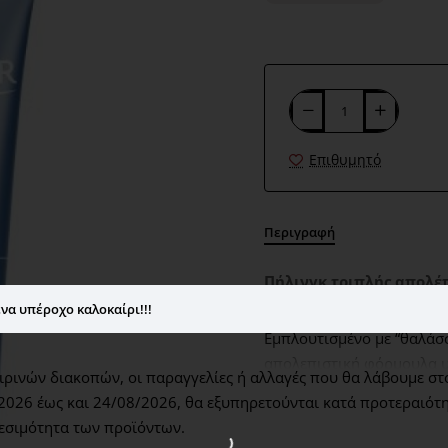
Επιθυμητό
Περιγραφή
Πήλινγκ τριπλής απολέπ
να υπέροχο καλοκαίρι!!!
Eμπλουτισμένο με “θαλάσσ
απολεπιστική φόρμουλα υ
ρινών διακοπών, οι παραγγελίες ή αλλαγές που θα λάβουμε στ
πιο λεία, η επιδερμίδα ε
2026 έως και 24/08/2026,
θα εξυπηρετούνται κατά προτεραιότη
ευαίσθητο δέρμα
εσιμότητα των προϊόντων.