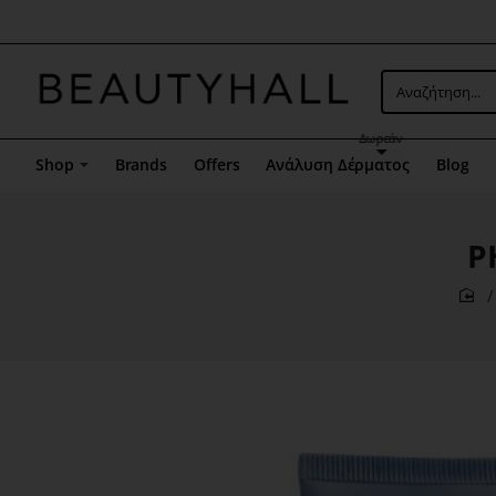
Μενού
επιλογή
5
Αναζήτηση...
Δωρεάν
Shop
Brands
Offers
Ανάλυση Δέρματος
Blog
P
ho