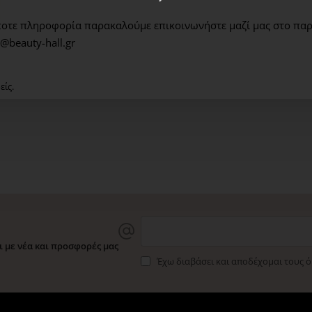
Ανακυκλώσιμο σωληνάριο
οτε πληροφορία παρακαλούμε επικοινωνήστε μαζί μας στο παρ
@beauty-hall.gr
ΑΠΟΔΕΔΕΙΓΜΕΝΑ ΑΠΟΤΕ
είς.
ΑΜΕΣΗ ΑΠΟΛΕΠΙΣΤΙΚΗ ΔΡ
Πιο λείο δέρμα: 91%
Πιο ομαλή υφή, πιο σφικτ
"Pαφιναρισμένο" δέρμα: 
 με νέα και προσφορές μας
Ανανεωμένη υφή δέρματο
Έχω διαβάσει και αποδέχομαι τους 
*Τεστ ικανοποίησης σε 66
ημέρες.