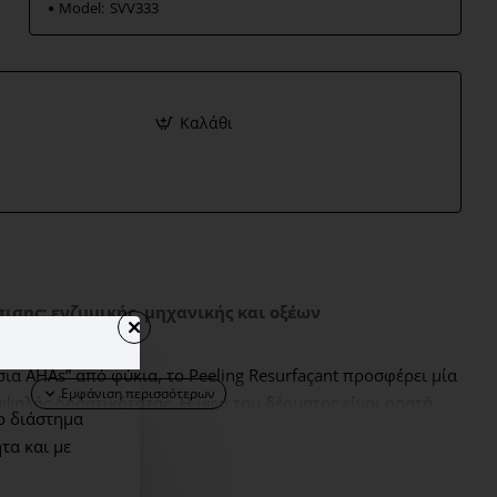
Model:
SVV333
Καλάθι
ισης: ενζυμικής, μηχανικής και οξέων
ια AHAs” από φύκια, το Peeling Resurfaçant προσφέρει μία
ψηλής δραστικότητας. Η υφή του δέρματος είναι ορατά
ο διάστημα
ίναι ομοιόμορφη και φωτεινή.
Τύπος δέρματος :Ώριμο μη
τα και με