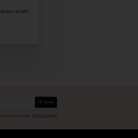
 φυτικής προέλευσης
ακάτω email:
ΛΕΣΜΑΤΑ
ΑΣΗ*
οί πόροι: 86%
85%
Send
ς: 83%
όρους στη σελίδα
Όροι Χρήσης
 γυναίκες, μετά από χρήση δύο φορές την εβδομάδα για 21