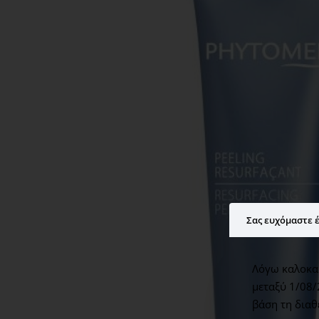
Σας ευχόμαστε έ
Λόγω καλοκαι
μεταξύ 1/08/
βάση τη διαθ