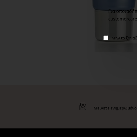
Για οποιαδήπ
customercare
Μην το ξαναδ
Μείνετε ενημερωμένοι