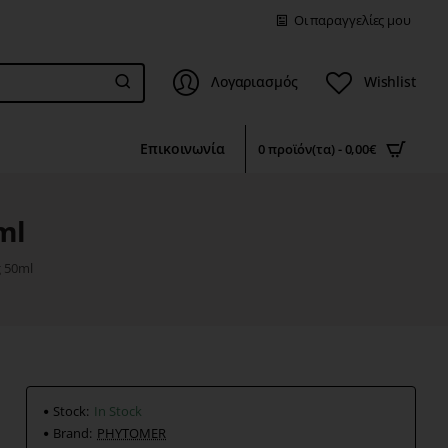
Οι παραγγελίες μου
Λογαριασμός
Wishlist
Επικοινωνία
0 προϊόν(τα) - 0,00€
ml
 50ml
Stock:
In Stock
Brand:
PHYTOMER