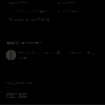
Όροι Χρήσης
Newsletter
Επιστροφές - Υπαναχώρηση
Gift Vouchers
Πληροφορίες των BRANDS
Μενού
επιλογή
7
Προβλήθηκε πρόσφατα
PHYTOMER Douceur Soleil Lait Après-Soleil Visage et Corps 250ml
39,14€
Copyright © 2025
Μενού
Μενού
Μενού