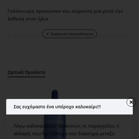
Γαλάκτωμα προσώπου και σώματος για μετά την
έκθεση στον ήλιο
Το καλοκαιρινό άρωμα και η λεπτόρρευστη υφή αυτού
του after sun γαλακτώματος, καταπραΰνει και
ενυδατώνει το δέρμα που έχει εκτεθεί στον ήλιο.
Προσφέρει βαθιά ενυδάτωση, αφήνοντας μεταξένια
αίσθηση. To μαύρισμα σας γίνεται πιο λαμπερό και με
Σχετικά Προϊόντα
μεγαλύτερη διάρκεια.
Περιέχει:
Σας ευχόμαστε ένα υπέροχο καλοκαίρι!!!
Pheohydrane
:
Υψηλής απόδοσης ενυδατικές ιδιότητες.
Αναδομεί το υδρολιπιδικό φιλμ του δέρματος,
παγιδεύοντας την υγρασία για άμεση και μακράς
Λόγω καλοκαιρινών διακοπών, οι παραγγελίες ή
διαρκείας ενυδατικό αποτέλεσμα.
αλλαγές που θα λάβουμε στο διάστημα μεταξύ