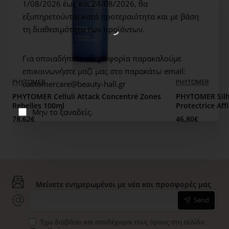
1/08/2026 έως και 24/08/2026,
θα
Phycosaccharide
από
Laminaria
digitata
:
εξυπηρετούνται κατά προτεραιότητα και με βάση
Καταπραϋντικές ιδιότητες.
τη διαθεσιμότητα των προϊόντων.
Shea
Butter
:
Αναδομεί και βελτιώνει την ελαστικότητα
Για οποιαδήποτε πληροφορία παρακαλούμε
του δέρματος.
επικοινωνήστε μαζί μας στο παρακάτω email:
PHYTOMER
PHYTOMER
customercare@beauty-hall.gr
ΤΡΟΠΟΣ ΧΡΗΣΗΣ: Απλώστε ομοιόμορφα μεγάλη
PHYTOMER Celluli Attack Concentré Zones
PHYTOMER Silho
ποσότητα μετά την έκθεση στον ήλιο. Επαναλάβετε κάθε
Rebelles 100ml
Protectrice Af
φορά που αισθάνεστε την επιδερμίδα σας
Μην το ξαναδείς.
78,62€
46,80€
αφυδατωμένη.
Μείνετε ενημερωμένοι με νέα και προσφορές μας
Send
Έχω διαβάσει και αποδέχομαι τους όρους στη σελίδα