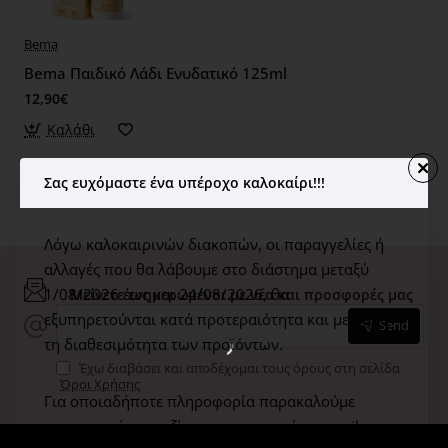
Bema
Bema Παιδικό Λάδι Ενυδατικό 125ml
12,90€
Καλάθι
Σας ευχόμαστε ένα υπέροχο καλοκαίρι!!!
Εμφάνιση 1 έως 1 από 1 (1 Σελ.)
Λόγω καλοκαιρινών διακοπών, οι παραγγελίες ή
αλλαγές που θα λάβουμε στο διάστημα μεταξύ
1/08/2026 έως και 24/08/2026,
θα
Μείνετε ενημερωμένοι με νέα και προσφορές μας
εξυπηρετούνται κατά προτεραιότητα και με βάση
Send
τη διαθεσιμότητα των προϊόντων.
Έχω διαβάσει και αποδέχομαι τους όρους στη σελίδα
Όροι Χρήσης
Για οποιαδήποτε πληροφορία παρακαλούμε
επικοινωνήστε μαζί μας στο παρακάτω email: