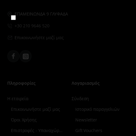
customercare@beauty-hall.gr
ΕΠΑΜΕΙΝΩΝΔΑ 9 ΓΛΥΦΑΔΑ
Μην το ξαναδείς.
+30 210 9646 520
Επικοινωνήστε μαζί μας
Facebook
Instagram
Πληροφορίες
Λογαριασμός
Η εταιρεία
Σύνδεση
Επικοινωνήστε μαζί μας
Ιστορικό παραγγελιών
Όροι Χρήσης
Newsletter
Επιστροφές - Υπαναχώρηση
Gift Vouchers