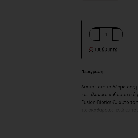
Επιθυμητό
Περιγραφή
Διαποτίστε το δέρμα σας 
και πλούσιο καθαριστικό 
Fusion-Biotics ©, αυτό το
τις ακαθαρσίες, ενώ εμπο
βιταμίνες, αφήνοντάς το 
Ιδανικό για