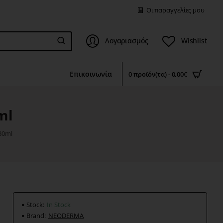
Οι παραγγελίες μου
Λογαριασμός
Wishlist
Επικοινωνία
0 προϊόν(τα) - 0,00€
ml
30ml
Stock:
In Stock
Brand:
NEODERMA