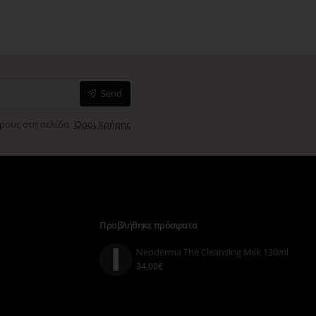
Send
όρους στη σελίδα
Όροι Χρήσης
Προβλήθηκε πρόσφατα
Neoderma The Cleansing Milk 130ml
34,00€