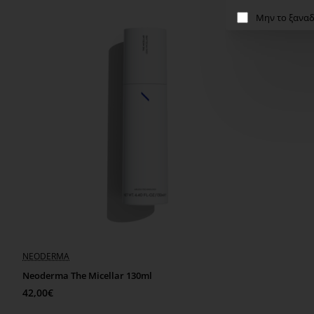
Μην το ξαναδ
NEODERMA
Neoderma The Micellar 130ml
42,00€