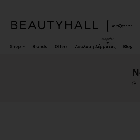
Μενού
επιλογή
5
Αναζήτηση...
Δωρεάν
Shop
Brands
Offers
Ανάλυση Δέρματος
Blog
N
h