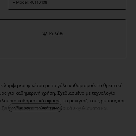
Model:
40110408
Καλάθι
με λάμψη και φινέτσα με το γάλα καθαρισμού, το θρεπτικό
μας για καθημερινή χρήση. Σχεδιασμένο με τεχνολογία
 πλούσιο καθαριστικό αφαιρεί το μακιγιάζ, τους ρύπους και
τίζει το δέρμα με πολύτιμα φυσικά εκχυλίσματα και
λαμπερό, καθαρισμένο και ενυδατωμένο.