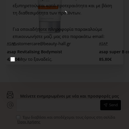
Μέγεθος: 130ml
εξυπηρετούνται κατά προτεραιότητα και με βάση
τη διαθεσιμότητα των προϊόντων.
ΤΡΟΠΟΣ ΧΡΗΣΗΣ: Απλώστε μια μικρή ποσότητα σε ένα
βαμβάκι και σκουπίστε απαλά πάνω από τα μάτια.
Για οποιαδήποτε πληροφορία παρακαλούμε
Ξεπλένετε με νερό, εάν το επιθυμείτε.
επικοινωνήστε μαζί μας στο παρακάτω email:
customercare@beauty-hall.gr
ASAP
ASAP
Beauty tip:
Κατάλληλο για extensions βλεφαρίδων.
asap Revitalising Bodymoist
asap super B 
Μην το ξαναδείς.
42,90€
85,80€
Μείνετε ενημερωμένοι με νέα και προσφορές μας
Send
Έχω διαβάσει και αποδέχομαι τους όρους στη σελίδα
Όροι Χρήσης