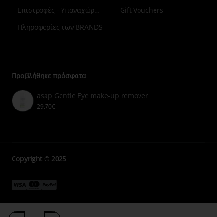
Επιστροφές - Υπαναχώρηση
Gift Vouchers
Πληροφορίες των BRANDS
Μενού
επιλογή
7
Προβλήθηκε πρόσφατα
asap Gentle Eye make-up remover
29,70€
Copyright © 2025
Μενού
Μενού
Μενού
επιλογή
επιλογή
επιλογή