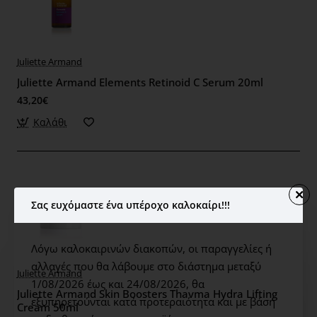
Juliette Armand
Juliette Armand Elements Retinoid C Serum 20ml
43,20€
Καλάθι
Σας ευχόμαστε ένα υπέροχο καλοκαίρι!!!
Λόγω καλοκαιρινών διακοπών, οι παραγγελίες ή
αλλαγές που θα λάβουμε στο διάστημα μεταξύ
Juliette Armand
1/08/2026 έως και 24/08/2026,
θα
Juliette Armand Skin Boosters Thavma Hydra Lifting
εξυπηρετούνται κατά προτεραιότητα και με βάση
Cream 50ml