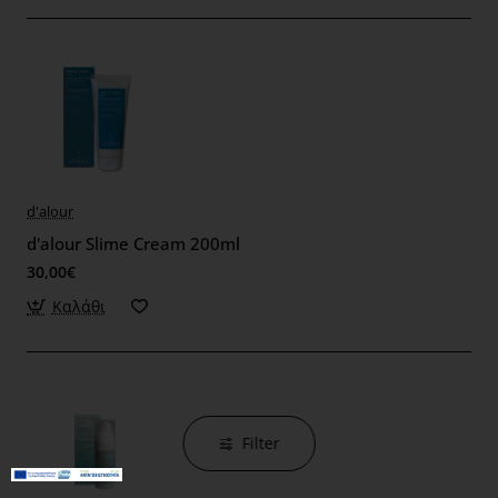
d'alour
d'alour Slime Cream 200ml
30,00€
Καλάθι
Filter