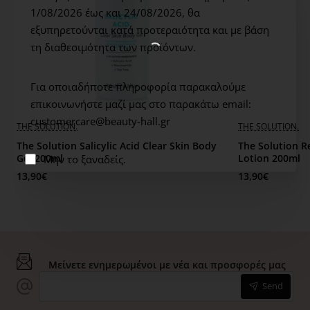
επιδερμίδας . Γρήγορη απορρόφηση. Ελαφριά
1/08/2026 έως και 24/08/2026,
θα
υφή.Φιλικό για χορτοφάγους. 100% ανακυκλώσιμα και
εξυπηρετούνται κατά προτεραιότητα και με βάση
συσκευασίες από ανακυκλωμένο πλαστικό.
τη διαθεσιμότητα των προϊόντων.
Τρόπος Χρήσης: Χρησιμοποιήστε την καθημερινά.
Για οποιαδήποτε πληροφορία παρακαλούμε
Εφαρμόστε ελεύθερα το πρωί ή / και το βράδυ στη
επικοινωνήστε μαζί μας στο παρακάτω email:
στοχευμένη περιοχή ή ανάλογα με τις ανάγκες σας. Κάντε
customercare@beauty-hall.gr
THE SOLUTION.
THE SOLUTION.
μασάζ μέχρι να απορροφηθεί πλήρως.Μόνο για
The Solution Salicylic Acid Clear Skin Body
The Solution R
εξωτερική χρήση. Αποφύγετε την άμεση επαφή με τα
Gel 200ml
Lotion 200ml
Μην το ξαναδείς.
μάτια. Εάν το προϊόν εισέλθει στα μάτια ξεπλύνετε
13,90€
13,90€
αμέσως με νερό. Συνιστάται ο έλεγχος στο δέρμα πριν
από τη χρήση. Χρησιμοποιείτε μόνο σύμφωνα με τις
οδηγίες και ποτέ σε τραυματισμένο, ερεθισμένο δέρμα.
Μείνετε ενημερωμένοι με νέα και προσφορές μας
Send