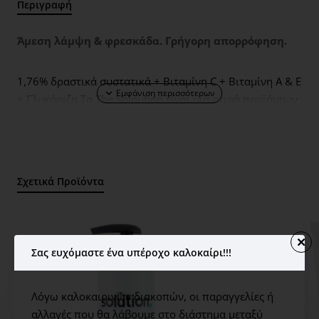
Περιγραφή
Άμεση λάμψη & φρεσκάδα. Γρήγορη απορρόφηση.
1,76% δραστικά συστατικά + Βιταμίνη C + Βιταμίνη Α & Ε
+ Γλυκόριζα Τα The Soloution είναι μια σειρά προϊόντων
σώματος που αναπτύχθηκαν από μια ομάδα ειδικών
επιστημόνων της περιποίησης του δέρματος.
Χρησιμοποιώντας τη δύναμη δραστικών συστατικών
που αποδεδειγμένα δίνουν εξαιρετικά αποτελέσματα,
Σχετικά Προϊόντα
ενισχύουν ουσιαστικά μια υγιέστερη επιδερμίδα σε
ολόκληρο το σώμα.Η Vitamin C Brightening Body Lotion
είναι κατάλληλη για όλους τους τύπους δέρματος αλλά
συνιστάται ιδιαίτερα για τη θαμπή, κουρασμένη
Σας ευχόμαστε ένα υπέροχο καλοκαίρι!!!
επιδερμίδα.Βιταμίνη C - βοηθά να λάμψει το δέρμα
Βιταμίνες Α, Ε - ανανεώνει τη φυσική ενέργεια του
δέρματος Γλυκόριζα - φυσικό ενισχυτικό λάμψης
Λόγω καλοκαιρινών διακοπών, οι παραγγελίες ή
Λευκαντικό δέρματος - βοηθά στην στιγμιαία λάμψη της
αλλαγές που θα λάβουμε στο διάστημα μεταξύ