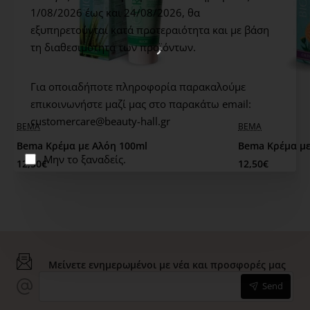
1/08/2026 έως και 24/08/2026,
θα
σύσφιγξης και για καθημερινή χρήση
εξυπηρετούνται κατά προτεραιότητα και με βάση
τη διαθεσιμότητα των προϊόντων.
ΤΡΟΠΟΣ ΧΡΗΣΗΣ: Απλώνουμε μια ποσότητα από την
κρέμα στο σώμα,στην περιοχή που επιθυμούμε.
Για οποιαδήποτε πληροφορία παρακαλούμε
επικοινωνήστε μαζί μας στο παρακάτω email:
customercare@beauty-hall.gr
BEMA
BEMA
Bema Κρέμα με Αλόη 100ml
Bema Κρέμα με
Μην το ξαναδείς.
12,50€
12,50€
Μείνετε ενημερωμένοι με νέα και προσφορές μας
Send