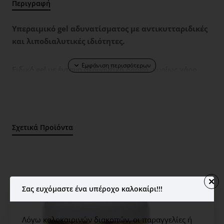
Περιγραφή
Υπεραιμικό gel αδυνατίσματος με αντικυτταριδικές
και λιποδιαλυτικές ιδιότητες.
Ειδικό gel με έντονη θερμαντική δράση, κυρίως χάρη
στο Methyl Nicotinate που περιέχει. Με αυτό τον τρόπο
τα ενεργά συστατικά που περιέχει όπως Fucus, Ruscus
extract, Ivyextract, Guarana extract, Amarashape και Caffe
ine, δίνουν άμεσα αποτελέσματα στο αδυνάτισμα ενώ
Σχετικά Προϊόντα
συγχρόνως αντιμετωπίζουν την κυτταρίτιδα.
Αντενδείξεις: Κιρσοί, ευρυαγγείες κ.λ.π
Σας ευχόμαστε ένα υπέροχο καλοκαίρι!!!
ΤΡΟΠΟΣ ΧΡΗΣΗΣ: Απλώνουμε ποσότητα από το gel στο
σώμα, στην περιοχή που επιθυμούμε. Μπορεί να
χρησιμοποιηθεί με επάλειψη ή/και θερμοκουβέρτα.
Λόγω καλοκαιρινών διακοπών, οι παραγγελίες ή