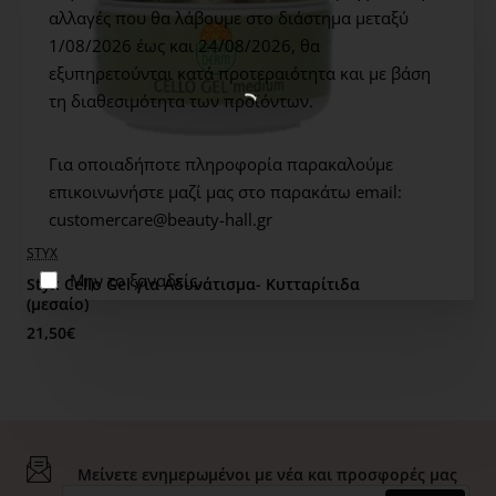
Συνδυάζεται και με άλλα προϊόντα QUATRE SAISONS.
αλλαγές που θα λάβουμε στο διάστημα μεταξύ
1/08/2026 έως και 24/08/2026,
θα
εξυπηρετούνται κατά προτεραιότητα και με βάση
τη διαθεσιμότητα των προϊόντων.
Για οποιαδήποτε πληροφορία παρακαλούμε
επικοινωνήστε μαζί μας στο παρακάτω email:
customercare@beauty-hall.gr
WOW PRICE
STYX
Μην το ξαναδείς.
Styx Cello Gel για Αδυνάτισμα- Κυτταρίτιδα
(μεσαίο)
21,50€
Μείνετε ενημερωμένοι με νέα και προσφορές μας