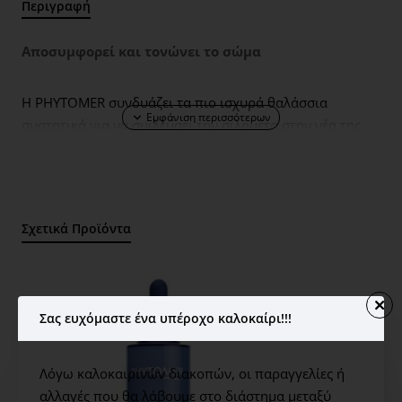
Περιγραφή
Αποσυμφορεί και τονώνει το σώμα
Η PHYTOMER συνδυάζει τα πιο ισχυρά θαλάσσια
συστατικά για να σμιλεύσει την σιλουέτα στην νέα της
φόρμουλα αδυνατίσματος: LOTION P5. Λεία υφή gel που
γλιστρά επάνω στο δέρμα. Κορυφαίες νότες φυκιών και
θάλασσας.
Σχετικά Προϊόντα
Η LOTION P5 συνδυάζει τα οφέλη του OLIGOMER®, του
αποκλειστικού συμπυκνώματος θαλασσινού νερού, με
την αδυνατιστική δύναμη 4 τύπων εκπληκτικών
φυκιών.
Σας ευχόμαστε ένα υπέροχο καλοκαίρι!!!
OLIGOMER: ΜΕΙΩΣΗ ΛΙΠΟΥΣ
Λόγω καλοκαιρινών διακοπών, οι παραγγελίες ή
αλλαγές που θα λάβουμε στο διάστημα μεταξύ