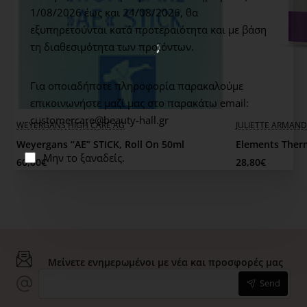
ΑΝΤΕΝΔΕΙΞΕΙΣ:
Προβλήματα θυρεοειδούς.
1/08/2026 έως και 24/08/2026,
θα
εξυπηρετούνται κατά προτεραιότητα και με βάση
τη διαθεσιμότητα των προϊόντων.
Για οποιαδήποτε πληροφορία παρακαλούμε
επικοινωνήστε μαζί μας στο παρακάτω email:
customercare@beauty-hall.gr
WEYERGANS HIGH CARE AG
JULIETTE ARMAND
Weyergans “AE” STICK, Roll On 50ml
Elements Ther
Μην το ξαναδείς.
60,00€
28,80€
Μείνετε ενημερωμένοι με νέα και προσφορές μας
Send