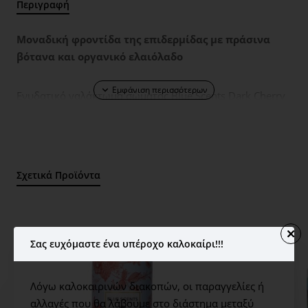
Περιγραφή
Μοναδική φροντίδα της επιδερμίδας με πράσινα
βότανα και οργανικό ελαιόλαδο
Ενυδατικό γαλάκτωμα σώματος Blue Scents Dark Cherry
με εκχυλίσματα βοτάνων της ελληνικής φύσης. Η
πλούσια σύνθεσή του, εμπλουτισμένη με ελαιόλαδο
οργανικής προέλευσης, συνδυάζει ενυδατικά και
θρεπτικά συστατικά όπως πανθενόλη, βούτυρο καριτέ
Σχετικά Προϊόντα
και βότανα γνωστά για τις αντιοξειδωτικές ιδιότητές
τους. Με αρωματικές νότες μαύρου κερασιού,
βατόμουρου και τριαντάφυλλου χαρίζει αίσθηση
φρεσκάδας και ευεξίας. Δερματολογικά ελεγμένο.
Σας ευχόμαστε ένα υπέροχο καλοκαίρι!!!
PRODUCT STANDARDS
Λόγω καλοκαιρινών διακοπών, οι παραγγελίες ή
Organic Olive Oil – Dermatologically Tested – Parabens
αλλαγές που θα λάβουμε στο διάστημα μεταξύ