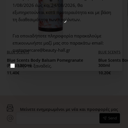
free – Silicone free – Mineral oil free – Propylene glycol
1/08/2026 έως και 24/08/2026,
θα
free.
εξυπηρετούνται κατά προτεραιότητα και με βάση
τη διαθεσιμότητα των προϊόντων.
Για οποιαδήποτε πληροφορία παρακαλούμε
επικοινωνήστε μαζί μας στο παρακάτω email:
customercare@beauty-hall.gr
BLUE SCENTS
BLUE SCENTS
Blue Scents Body Balsam Pomegranate
Blue Scents Bo
(ΡΟΔΙ) 300ml
300ml
Μην το ξαναδείς.
11,40€
10,20€
Μείνετε ενημερωμένοι με νέα και προσφορές μας
Send