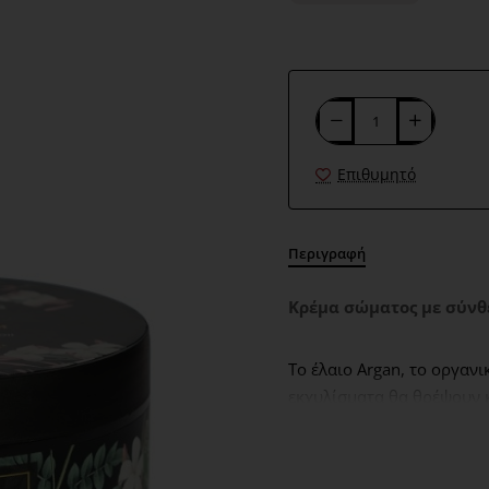
Επιθυμητό
Περιγραφή
Κρέμα σώματος με σύνθε
Το έλαιο Argan, το οργαν
εκχυλίσματα θα θρέψουν 
αφήνοντάς την διακριτικά
ίριδας. Ιδανικό για όλους