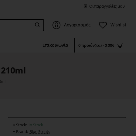
Οι παραγγελίες μου
Λογαριασμός
Wishlist
Επικοινωνία
0 προϊόν(τα) - 0,00€
 210ml
0ml
Stock:
In Stock
Brand:
Blue Scents