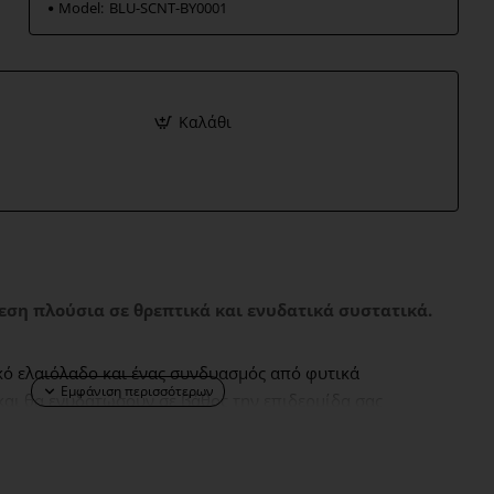
Model:
BLU-SCNT-BY0001
Καλάθι
ση πλούσια σε θρεπτικά και ενυδατικά συστατικά.
ικό ελαιόλαδο και ένας συνδυασμός από φυτικά
και θα ενυδατώσουν σε βάθος την επιδερμίδα σας
 αρωματισμένη με νότες σανταλόξυλου, γιασεμιού και
 τους τύπους δέρματος. Δερματολογικά ελεγμένo.