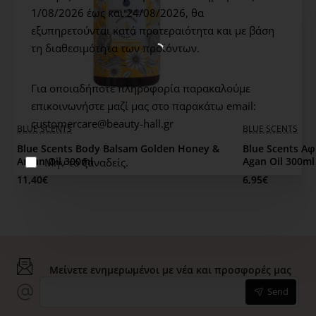
1/08/2026 έως και 24/08/2026,
θα
ΑΦΡΟΛΟΥΤΡΟ – 300ML
εξυπηρετούνται κατά προτεραιότητα και με βάση
Αφρόλουτρο σώματος με εκχύλισμα σταφυλιού. Ο
τη διαθεσιμότητα των προϊόντων.
πλούσιος και μεταξένιος αφρός του, σε συνδυασμό με
ενυδατικά και θρεπτικά συστατικά όπως πανθενόλη και
Για οποιαδήποτε πληροφορία παρακαλούμε
εκχύλισμα ελαιόλαδου οργανικής προέλευσης,
επικοινωνήστε μαζί μας στο παρακάτω email:
αναζωογονεί την επιδερμίδα χαρίζοντας αίσθηση
customercare@beauty-hall.gr
καθαριότητας, απαλότητας και φρεσκάδας. Με
BLUE SCENTS
BLUE SCENTS
αρωματικές νότες ροδιού, εσπεριδοειδών,
Blue Scents Body Balsam Golden Honey &
Blue Scents Α
Argan Oil 300ml
Agan Oil 300ml
Μην το ξαναδείς.
σανταλόξυλου και λευκού γιασεμιού. Δερματολογικά
ελεγμένο.
11,40€
6,95€
Μείνετε ενημερωμένοι με νέα και προσφορές μας
Send