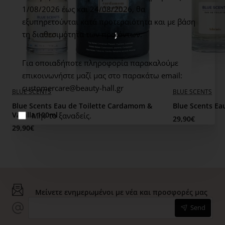
Middle notes: Pomegranate, Peony, Water blossoms
1/08/2026 έως και 24/08/2026,
θα
Base notes: Sandalwood, Musk, White jasmine
εξυπηρετούνται κατά προτεραιότητα και με βάση
τη διαθεσιμότητα των προϊόντων.
Για οποιαδήποτε πληροφορία παρακαλούμε
επικοινωνήστε μαζί μας στο παρακάτω email:
customercare@beauty-hall.gr
BLUE SCENTS
BLUE SCENTS
Blue Scents Eau de Toilette Cardamom &
Blue Scents Ea
Vanilla 100ml
Μην το ξαναδείς.
29,90€
29,90€
Μείνετε ενημερωμένοι με νέα και προσφορές μας
Send