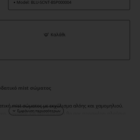
Model:
ΒLU-SCΝΤ-ΒSΡ000004
Καλάθι
υδατικό mist σώματος
τικό mist σώματος με εκχύλισμα αλόης και χαμομηλιού.
γκο, ορχιδέας και βατόμουρου θα σας προσφέρει πλούσια
κάδας.. Είναι ακαταμάχητο.
μετά το μπάνιο ή το ντους. Φρεσκάρετε το άρωμα κατά τη