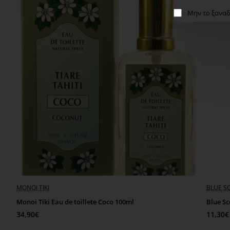
Μην το ξαναδ
MONOI TIKI
BLUE S
Monoi Tiki Εau de toillete Coco 100ml
Blue Sc
34,90€
11,30€