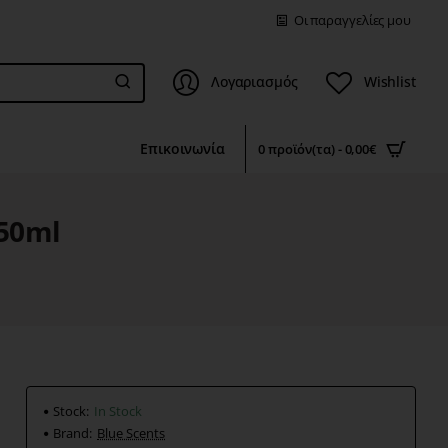
Οι παραγγελίες μου
Λογαριασμός
Wishlist
Επικοινωνία
0 προϊόν(τα) - 0,00€
150ml
Stock:
In Stock
Brand:
Blue Scents