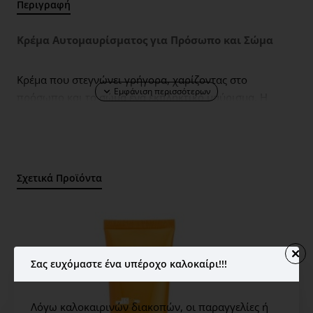
Περιγραφή
Κρέμα Αυτομαυρίσματος για Πρόσωπο και Σώμα
Κρέμα που στεγνώνει γρήγορα, χαρίζοντας στο
πρόσωπο και το σώμα ένα εκπληκτικό μαύρισμα. Η
RESULTAT SOLEIL χαρίζει ομοιόμορφο, μεγάλης
διάρκειας μαύρισμα. Η ελαφριά, λευκή υφή της είναι
απλή στην εφαρμογή χωρίς να αφήνει ίχνη ραβδώσεων.
Φωτεινό, σατινέ τελείωμα που χαρίζει την αίσθηση του
Σχετικά Προϊόντα
καλοκαιριού στο δέρμα σας! Η Resultat Soleil Creme
Autobronzante διαχέεται ομοιόμορφα, δεν μεταφέρεται
στα ρούχα και δημιουργεί ένα μεταξένιο αποτέλεσμα.
Ενεργά συστατικά
Σας ευχόμαστε ένα υπέροχο καλοκαίρι!!!
DHA ενεργό συστατικό αυτομαυρίσματος:
Προσφέρει
Λόγω καλοκαιρινών διακοπών, οι παραγγελίες ή